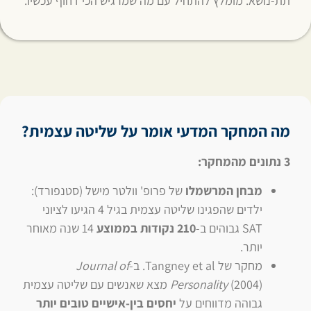
תת-נושא. מומלץ להתחיל עם מה שמרגיש הכי דחוף עכשיו.
מה המחקר המדעי אומר על שליטה עצמית?
3 נתונים מהמחקר:
מבחן המרשמלו
של פרופ' וולטר מישל (סטנפורד):
ילדים שהפגינו שליטה עצמית בגיל 4 הגיעו לציוני
SAT גבוהים ב-
210 נקודות בממוצע
14 שנה מאוחר
יותר.
מחקר של Tangney et al. ב-
Journal of
Personality
(2004) מצא שאנשים עם שליטה עצמית
גבוהה מדווחים על
יחסים בין-אישיים טובים יותר