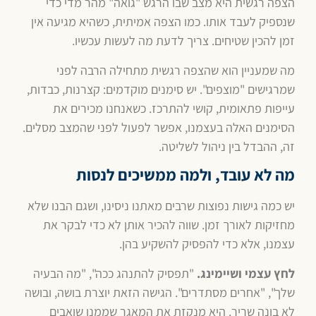
הצפה רגשית היא מצב שבו הרגש "גואה" מהר מדי כדי
שנספיק לעבד אותו. כמו הצפה אמיתית, כשהיא מגיעה אין
זמן להכין שטיחים. צריך לדעת מה לעשות עכשיו.
מה שמעניין הוא שהצפה רגשית מתחילה הרבה לפני
שמרגישים "מוצפים". יש סימנים מוקדמים: קצרנות, כבדות,
עייפות פתאומית, קושי להתרכז. כשאנחנו מכירים את
הסימנים האלה בעצמנו, אפשר לפעול לפני שהמצב מסלים.
זה, ההבדל בין ניהול לשליטה.
מה לא עובד, ולמה ממשיכים לנסות
יש כמה גישות נפוצות שרבים מאתנו ניסינו, ושגם הבנו שלא
מחזיקות לאורך זמן. שווה להכיר אותן לא כדי לבקר את
עצמנו, אלא כדי להפסיק להשקיע בהן.
לחץ עצמי ושיימינג.
"תפסיק להתנהג ככה", "מה הבעיה
שלך", "אחרים מסתדרים". הגישה הזאת יוצרת בושה, ובושה
לא בונה שריר. היא מנקזת את המאגר שממנו שואבים