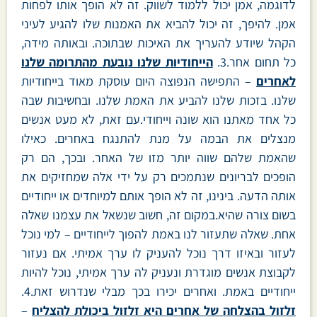
לדוגמה, אמן יכול ללמוד לשווק. זה לא הופך אותו לפחות
אמן. להיפך, זה יכול להביא את האמנות שלו להגיע לעיני
הקהל שיודע להעריך את האיכות שבתוכה. ובאותה מידה,
כל תחום אחר.3.
הייחודיות שלנו נובעת מהתרומה שלנו
לאחרים
– התפישה הנפוצה היום עוסקת מאוד בייחודיות
שלנו. בזכות שלנו להביע את האמת שלנו. ובחשיבות שבה
כל אחד מאתנו הוא שונה וייחודי.עם זאת, לא מעט אנשים
מנצלים את הבמה על מנת להתנגח באחרים. כאילו
שהאמת שלהם שווה יותר מזו של האחר. ובכך, הם רק
הופכים לבריונים שנתמכים רק על ידי אלה שמחזיקים את
אותה הדעה. בינינו, זה לא הופך אותם למיוחדים או ייחודיים
בשום צורה שהיא.במקום זה, חשוב שנשאל את עצמנו שאלה
אחת. שאלה שתעזור לנו באמת להפוך לייחודיים – למי נוכל
לעזור ובאיזו דרך נוכל להעניק לו ערך אמיתי. אם נעזור
לקבוצת אנשים מוגדרת ונעניק לה ערך אמיתי, נוכל להיות
ייחודיים באמת. ואחרים יכירו בכך מבלי שנדרוש זאת.4.
זלזול בהצלחה של אחרים היא זלזול ביכולת להצליח
–