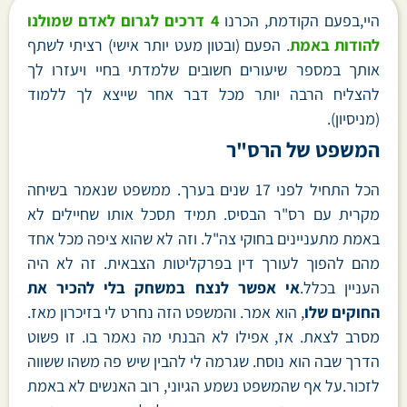
היי,בפעם הקודמת, הכרנו
4 דרכים לגרום לאדם שמולנו
להודות באמת
. הפעם (ובטון מעט יותר אישי) רציתי לשתף
אותך במספר שיעורים חשובים שלמדתי בחיי ויעזרו לך
להצליח הרבה יותר מכל דבר אחר שייצא לך ללמוד
(מניסיון).
המשפט של הרס"ר
הכל התחיל לפני 17 שנים בערך. ממשפט שנאמר בשיחה
מקרית עם רס"ר הבסיס. תמיד תסכל אותו שחיילים לא
באמת מתעניינים בחוקי צה"ל. וזה לא שהוא ציפה מכל אחד
מהם להפוך לעורך דין בפרקליטות הצבאית. זה לא היה
העניין בכלל.
אי אפשר לנצח במשחק בלי להכיר את
החוקים שלו
, הוא אמר. והמשפט הזה נחרט לי בזיכרון מאז.
מסרב לצאת. אז, אפילו לא הבנתי מה נאמר בו. זו פשוט
הדרך שבה הוא נוסח. שגרמה לי להבין שיש פה משהו ששווה
לזכור.על אף שהמשפט נשמע הגיוני, רוב האנשים לא באמת