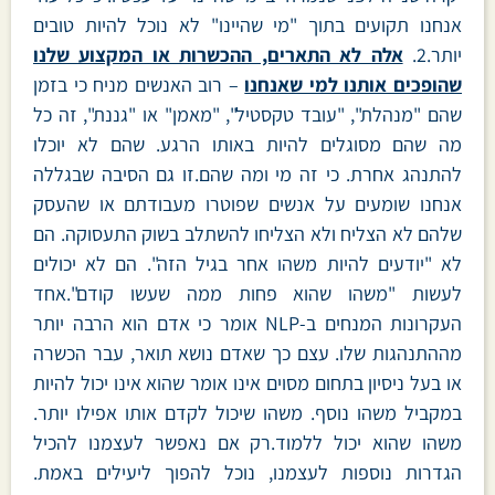
אנחנו תקועים בתוך "מי שהיינו" לא נוכל להיות טובים
יותר.2.
אלה לא התארים, ההכשרות או המקצוע שלנו
שהופכים אותנו למי שאנחנו
– רוב האנשים מניח כי בזמן
שהם "מנהלת", "עובד טקסטיל", "מאמן" או "גננת", זה כל
מה שהם מסוגלים להיות באותו הרגע. שהם לא יוכלו
להתנהג אחרת. כי זה מי ומה שהם.זו גם הסיבה שבגללה
אנחנו שומעים על אנשים שפוטרו מעבודתם או שהעסק
שלהם לא הצליח ולא הצליחו להשתלב בשוק התעסוקה. הם
לא "יודעים להיות משהו אחר בגיל הזה". הם לא יכולים
לעשות "משהו שהוא פחות ממה שעשו קודם".אחד
העקרונות המנחים ב-NLP אומר כי אדם הוא הרבה יותר
מההתנהגות שלו. עצם כך שאדם נושא תואר, עבר הכשרה
או בעל ניסיון בתחום מסוים אינו אומר שהוא אינו יכול להיות
במקביל משהו נוסף. משהו שיכול לקדם אותו אפילו יותר.
משהו שהוא יכול ללמוד.רק אם נאפשר לעצמנו להכיל
הגדרות נוספות לעצמנו, נוכל להפוך ליעילים באמת.