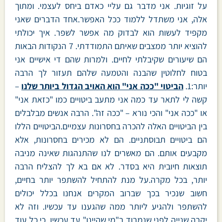
על זוגיות. אני מדבר גם עליי כאדם ביחס לעצמי. ומתוך
אלה, אני משתדל ללמוד ככל האפשר.אחד הדברים שאני
מקפיד לעשות הוא לבדוק מה אפשר לשפר. איך יכולתי
להוציא יותר ממצבים שאיתם התמודדתי. 7 הנקודות הבאות
הם שיעורים שקיבלתי לחיים. ולמרות שהם די אישיים אני
בטוח לחלוטין שהבנה והטמעה שלהם תעזור לך הרבה
יותר:1.
הביטוי "ככה אני" הוא האויב הגדול ביותר שלנו
–
קשה לי לתאר עד כמה אני מתעב ביטויים כמו "כזאת אני"
או "ככה אני" והכי נורא – "ככה זה". הרבה אנשים מבלבלים
בין הביטויים האלה להכרה בחסרונות עצמיים.הביטויים הללו
הם ביטויים תבוסתניים. הם לא מכירים בחסרונות, אלא
מקבעים אותם. הם מאשרים לנו שהתנהגות שאינה מניבה
תוצאות חיובית היא בסדר. לא אם בא לך להצליח הרבה
יותר, בכל מקרה.על מנת להתחיל להשתפר יותר בחיים,
חשוב שנכיר בכך שברוב המקרים אנחנו בכלל יכולים
להשתפר ולהגיע ליותר ממה שהגענו עד עכשיו. וזה לא
יקרה שנייה לפני שנמרוד ב"מי שהיינו" עד עכשיו. כי כל עוד