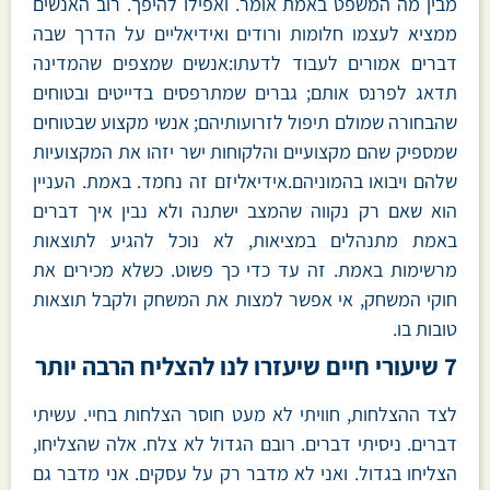
מבין מה המשפט באמת אומר. ואפילו להיפך. רוב האנשים
ממציא לעצמו חלומות ורודים ואידיאליים על הדרך שבה
דברים אמורים לעבוד לדעתו:אנשים שמצפים שהמדינה
תדאג לפרנס אותם; גברים שמתרפסים בדייטים ובטוחים
שהבחורה שמולם תיפול לזרועותיהם; אנשי מקצוע שבטוחים
שמספיק שהם מקצועיים והלקוחות ישר יזהו את המקצועיות
שלהם ויבואו בהמוניהם.אידיאליזם זה נחמד. באמת. העניין
הוא שאם רק נקווה שהמצב ישתנה ולא נבין איך דברים
באמת מתנהלים במציאות, לא נוכל להגיע לתוצאות
מרשימות באמת. זה עד כדי כך פשוט. כשלא מכירים את
חוקי המשחק, אי אפשר למצות את המשחק ולקבל תוצאות
טובות בו.
7 שיעורי חיים שיעזרו לנו להצליח הרבה יותר
לצד ההצלחות, חוויתי לא מעט חוסר הצלחות בחיי. עשיתי
דברים. ניסיתי דברים. רובם הגדול לא צלח. אלה שהצליחו,
הצליחו בגדול. ואני לא מדבר רק על עסקים. אני מדבר גם