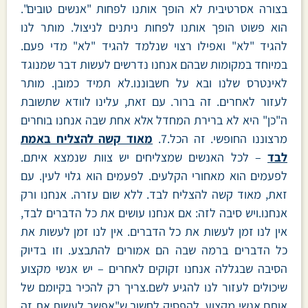
בצורה אסרטיבית לא הופך אותנו לפחות "אנשים טובים".
הוא פשוט הופך אותנו לפחות ניתנים לניצול. מותר לנו
להגיד "לא" ואפילו רצוי שנלמד להגיד "לא" מדי פעם.
במיוחד במקומות שבהם אנחנו נדרשים לעשות דבר שמנוגד
לאינטרס שלנו ובא על חשבוננו.לא תמיד כמובן. מותר
לעזור לאחרים. זה ברור. עם זאת, עלינו לוודא שתשובת
ה"כן" היא לא ברירת המחדל אלא אחת שבה אנחנו בוחרים
מרצוננו החופשי. זה הכל.7.
מאוד קשה להצליח באמת
לבד
– לכל האנשים שמצליחים יש צוות שנמצא איתם.
לפעמים הוא מאחורי הקלעים. לפעמים הוא גלוי לעין. עם
זאת, מאוד קשה להצליח לבד. ללא שום עזרה. אנחנו ורק
אנחנו.ויש סיבה לזה: אם אנחנו עושים את כל הדברים לבד,
אין לנו זמן לעשות את כל הדברים. אין לנו זמן לעשות את
כל הדברים ברמה שבה הם אמורים להתבצע. וזו בדיוק
הסיבה שבגללה אנחנו זקוקים לאחרים – יש אנשי מקצוע
שיכולים לעזור לנו להגיע לשם.צריך רק להכיר בקיומם של
אותם אנשי מקצוע. להפסיק לחשוב ש"אפשר לעשות את זה