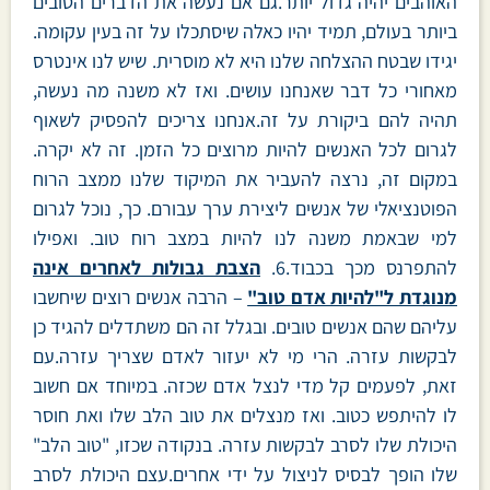
האוהבים יהיה גדול יותר.גם אם נעשה את הדברים הטובים
ביותר בעולם, תמיד יהיו כאלה שיסתכלו על זה בעין עקומה.
יגידו שבטח ההצלחה שלנו היא לא מוסרית. שיש לנו אינטרס
מאחורי כל דבר שאנחנו עושים. ואז לא משנה מה נעשה,
תהיה להם ביקורת על זה.אנחנו צריכים להפסיק לשאוף
לגרום לכל האנשים להיות מרוצים כל הזמן. זה לא יקרה.
במקום זה, נרצה להעביר את המיקוד שלנו ממצב הרוח
הפוטנציאלי של אנשים ליצירת ערך עבורם. כך, נוכל לגרום
למי שבאמת משנה לנו להיות במצב רוח טוב. ואפילו
להתפרנס מכך בכבוד.6.
הצבת גבולות לאחרים אינה
מנוגדת ל"להיות אדם טוב"
– הרבה אנשים רוצים שיחשבו
עליהם שהם אנשים טובים. ובגלל זה הם משתדלים להגיד כן
לבקשות עזרה. הרי מי לא יעזור לאדם שצריך עזרה.עם
זאת, לפעמים קל מדי לנצל אדם שכזה. במיוחד אם חשוב
לו להיתפש כטוב. ואז מנצלים את טוב הלב שלו ואת חוסר
היכולת שלו לסרב לבקשות עזרה. בנקודה שכזו, "טוב הלב"
שלו הופך לבסיס לניצול על ידי אחרים.עצם היכולת לסרב