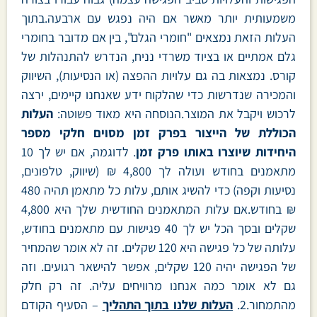
משמעותית יותר מאשר אם היה נפגש עם ארבעה.בתוך
העלות הזאת נמצאים "חומרי הגלם", בין אם מדובר בחומרי
גלם אמתיים או בציוד משרדי נניח, הנדרש להתנהלות של
קורס. נמצאות בה גם עלויות ההפצה (או הנסיעות), השיווק
והמכירה שנדרשות כדי שהלקוח ידע שאנחנו קיימים, ירצה
לרכוש ויקבל את המוצר.הנוסחה היא מאוד פשוטה:
העלות
הכוללת של הייצור בפרק זמן מסוים חלקי מספר
היחידות שיוצרו באותו פרק זמן
. לדוגמה, אם יש לך 10
מתאמנים בחודש ועולה לך 4,800 ₪ (שיווק, טלפונים,
נסיעות וקפה) כדי להשיג אותם, עלות כל מתאמן תהיה 480
₪ בחודש.אם עלות המתאמנים החודשית שלך היא 4,800
שקלים ובסך הכל יש לך 40 פגישות עם מתאמנים בחודש,
עלותה של כל פגישה היא 120 שקלים. זה לא אומר שהמחיר
של הפגישה יהיה 120 שקלים, אפשר להישאר רגועים. וזה
גם לא אומר כמה אנחנו מרוויחים עליה. זה רק חלק
מהתמחור.2.
העלות שלנו בתוך התהליך
– הסעיף הקודם