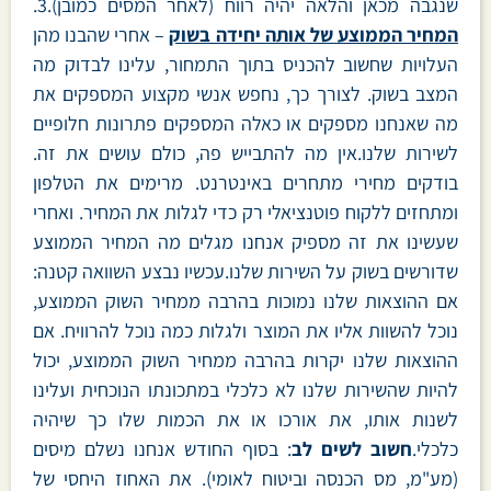
שנגבה מכאן והלאה יהיה רווח (לאחר המסים כמובן).3.
המחיר הממוצע של אותה יחידה בשוק
– אחרי שהבנו מהן
העלויות שחשוב להכניס בתוך התמחור, עלינו לבדוק מה
המצב בשוק. לצורך כך, נחפש אנשי מקצוע המספקים את
מה שאנחנו מספקים או כאלה המספקים פתרונות חלופיים
לשירות שלנו.אין מה להתבייש פה, כולם עושים את זה.
בודקים מחירי מתחרים באינטרנט. מרימים את הטלפון
ומתחזים ללקוח פוטנציאלי רק כדי לגלות את המחיר. ואחרי
שעשינו את זה מספיק אנחנו מגלים מה המחיר הממוצע
שדורשים בשוק על השירות שלנו.עכשיו נבצע השוואה קטנה:
אם ההוצאות שלנו נמוכות בהרבה ממחיר השוק הממוצע,
נוכל להשוות אליו את המוצר ולגלות כמה נוכל להרוויח. אם
ההוצאות שלנו יקרות בהרבה ממחיר השוק הממוצע, יכול
להיות שהשירות שלנו לא כלכלי במתכונתו הנוכחית ועלינו
לשנות אותו, את אורכו או את הכמות שלו כך שיהיה
כלכלי.
חשוב לשים לב
: בסוף החודש אנחנו נשלם מיסים
(מע"מ, מס הכנסה וביטוח לאומי). את האחוז היחסי של