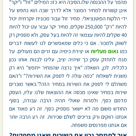
מהמר על ההכנסה שלו.הסיבה היא כזו: המילים "זול" ו"יקר"
אינן קשורות למחיר המוצר אלא לדרך שבה הוא נתפש על
ידי הלקוח הפוטנציאלי. מחיר זול עבור מכונית יוקרתית יכול
להיות "רק" 250,000 שקלים. מחיר יקר עבור עט יכול להיות
40 שקלים.להיות עצמאי זה להיות בעל עסק. ולא מספיק רק
לשווק ולמכור. אם כי כלים שמאפשרים לנו לעשות דברים
כמו
נאום מעליות
או יצירת כימיה עם זרים הם מעולים. על
מנת לתחזק עסק כך שיהיה יציב, עלינו לבנות אותו נכון
כלכלית. לכן, השאלה "איך נרצה שהמחיר ייתפש" היא רק
משנית לשאלות "כמה עולה לי לספק את השירות?" ו"האם
משתלם לי לספק את השירות במחיר הזה?".כאשר מוכרים
שירות במחיר שאינו מכסה את ההוצאות שלנו עליו, העסק
מדמם כסף. ולמרות שאולי תהיה הרבה עבודה, בסוף
החודש משום מה לא יישאר מספיק כסף. זה רע מאוד אם
אנחנו רווקים ורק צריכים לשלם שכירות. זה רע הרבה יותר
אם אנחנו מפרנסים משפחה.
איך לתמחר נכון את השירות שאנו מספקים?