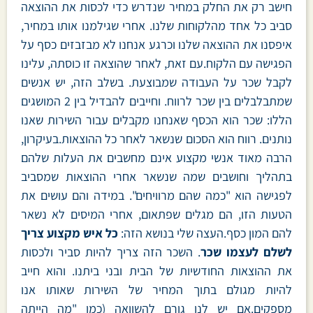
חישב רק את החלק במחיר שנדרש כדי לכסות את ההוצאה
סביב כל אחד מהלקוחות שלנו. אחרי שגילמנו אותו במחיר,
איפסנו את ההוצאה שלנו וכרגע אנחנו לא מבזבזים כסף על
הפגישה עם הלקוח.עם זאת, לאחר שהוצאה זו כוסתה, עלינו
לקבל שכר על העבודה שמבוצעת. בשלב הזה, יש אנשים
שמתבלבלים בין שכר לרווח. וחייבים להבדיל בין 2 המושגים
הללו: שכר הוא הכסף שאנחנו מקבלים עבור השירות שאנו
נותנים. רווח הוא הסכום שנשאר לאחר כל ההוצאות.בעיקרון,
הרבה מאוד אנשי מקצוע אינם מחשבים את העלות שלהם
בתהליך וחושבים שמה שנשאר אחרי ההוצאות שמסביב
לפגישה הוא "כמה שהם מרוויחים". במידה והם עושים את
הטעות הזו, הם מגלים שפתאום, אחרי המיסים לא נשאר
להם המון כסף.העצה שלי בנושא הזה:
כל איש מקצוע צריך
לשלם לעצמו שכר
. השכר הזה צריך להיות סביר ולכסות
את ההוצאות החודשיות של הבית ובני ביתנו. והוא חייב
להיות מגולם בתוך המחיר של השירות שאותו אנו
מספקים.אם יש לנו גורם להשוואה (כמו "מה הייתה