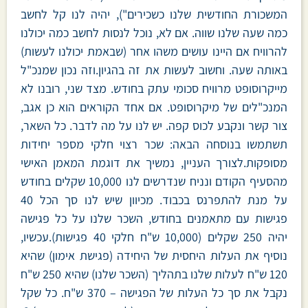
המשכורת החודשית שלנו כשכירים"), יהיה לנו קל לחשב
כמה שעה שלנו שווה. אם לא, נוכל לנסות לחשב כמה יכולנו
להרוויח אם היינו עושים משהו אחר (שבאמת יכולנו לעשות)
באותה שעה. וחשוב לעשות את זה בהגיון.וזה נכון שמנכ"ל
מייקרוסופט מרוויח סכומי עתק בחודש. מצד שני, רובנו לא
המנכ"לים של מיקרוסופט. אם אחד הקוראים הוא כן אגב,
צור קשר ונקבע לכוס קפה. יש לנו על מה לדבר. כל השאר,
תשתמשו בנוסחה הבאה: שכר רצוי חלקי מספר יחידות
מסופקות.לצורך העניין, נמשיך את דוגמת המאמן האישי
מהסעיף הקודם ונניח שנדרשים לנו 10,000 שקלים בחודש
על מנת להתפרנס בכבוד. מכיוון שיש לנו סך הכל 40
פגישות עם מתאמנים בחודש, השכר שלנו על כל פגישה
יהיה 250 שקלים (10,000 ש"ח חלקי 40 פגישות).עכשיו,
נוסיף את העלות היחסית של היחידה (פגישת אימון) שהיא
120 ש"ח לעלות שלנו בתהליך (השכר שלנו) שהיא 250 ש"ח
נקבל את סך כל העלות של הפגישה – 370 ש"ח. כל שקל