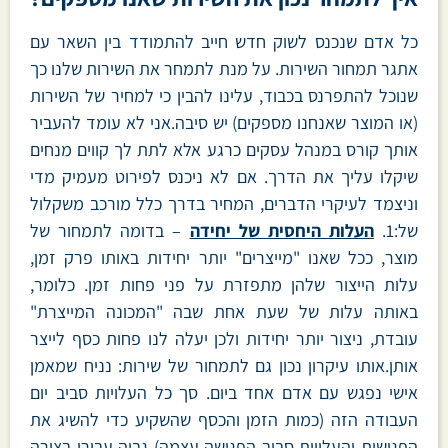
כל אדם שנכנס לשוק חדש חייב להתמודד בין השאר עם
אתגר תמחור השירות. על מנת לתמחר את השירות שלנו כך
שנוכל להתפרנס בכבוד, עלינו להבין כי למחיר של השירות
(או המוצר שאנחנו מספקים) יש סיבה.אני לא עומד להעביר
אותך קורס במנהל עסקים כרגע אלא לתת לך קווים מנחים
שיקלו עליך את הדרך. אם לא ניכנס לפירוט מעמיק מדי
וניצמד לעיקרי הדברים, המחיר בדרך כלל מורכב משקלול
של:1.
העלות היחסית של יחידה
– בדומה לתמחור של
מוצר, ככל שאנו "מייצרים" יותר יחידות באותו פרק זמן,
עלות הייצור שלהן מתפזרת על פני פחות זמן. כלומר,
באותה עלות של שעת אחת שבה "המכונה המייצרת"
עובדת, ניצור יותר יחידות ולכן יעלה לנו פחות כסף לייצר
אותן.אותו עיקרון נכון גם לתמחור של שירות: נניח שמאמן
אישי נפגש עם אדם אחד ביום. סך כל העלויות סביב יום
העבודה הזה (כמות הזמן והכסף שהשקיע כדי להשיג את
הפגישות והעלויות סביב הפגישה עצמה) גבוה עבורו בצורה