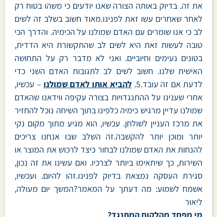
את זה. בדיוק באותה הצורה שאנו יודעים כי משהו בטוח רק
לאחר שאחרים עשו זאת לפנינו.מאוד חשוב בשלב זה לשים
לב כי אנו שומרים עם האדם שמולנו על הכימיה. והדרך הכי
טובה לעשות זאת היא לשים לב שהתקשורת היא הדדית,
בטונים נעימים וחיוביים. ואני לא מדבר רק על התחושה
האישית שלנו. חשוב לשים לב לתגובות האדם השני כדי
לדעת אם זה עובד.5.
להביא אותו לאדם שמולנו
– עכשיו,
אחרי שענינו על ההתנגדויות בצורה עקיפה ווידאנו שהאדם
שמולנו עדיין מרגיש כימיה כלפינו בתוך השיחה נוכל להחזיר
את מרכז העניין לשולחן. עכשיו, הוא מגיע מתוך מקום נקי
יותר ומוכן יותר להקשבה.זה השלב שבו אנחנו צריכים
להנחות את האדם שמולנו לבחור כיצד לרכוש את המוצר או
השירות, כך שיתאימו ביותר לצרכיו. ואם עשינו את זה נכון,
סגירת העסקה נמצאת בדיוק לפנינו.זהו להיום. ועכשיו,
אשמח לשמוע: מה דעתך על המאמר?המשך יום מעולה,
ליאור
מי מפחד מהלקוח המתנגד?