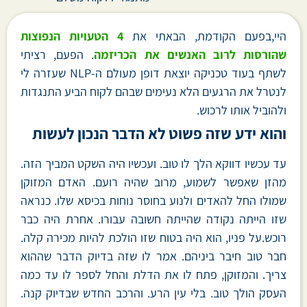
היי,בפעם הקודמת, הבאתי את
4 הטעויות הנפוצות
שהורסות לרוב האנשים את הכריזמה
. הפעם, רציתי
לשתף בעוד טכניקה יוצאת דופן מעולם ה-NLP שעזרה לי
לנטרל את הרגעים הלא נעימים שבהם לקוח הביע התנגדות
ולהוביל אותו לרכוש.
והוא ידע שזה פשוט לא הדבר הנכון לעשות
עד עכשיו דווקא הלך לו טוב. ועכשיו היה השקט המביך הזה.
מהזן שאפשר לשמוע, מרוב שהיה רועם. האדם המזוקן
שמולו החל להאדים ולנוע בחוסר נוחות בכיסא שלו. כנראה
שזו הייתה נקודה שהייתה חשובה עבורו. אחרת היה כבר
רוכש.על פניו, הוא היה בטוח שזו הולכת להיות מכירה קלה.
חבר טוב חיבר ביניהם. אמר לו שזה בדיוק הדבר שההוא
צריך. והמזוקן, פתח לו את הדלת והחל לספר לו עד כמה
העסק הולך טוב. בלי עין הרע. והרכב החדש שבדיוק קנה.