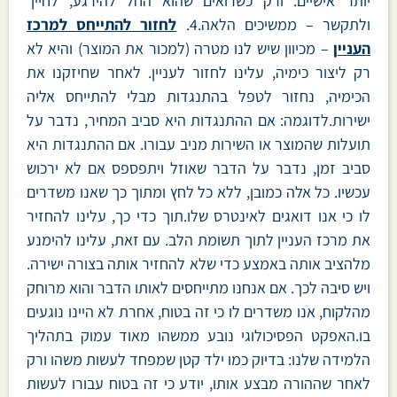
יותר אישיים. ורק כשרואים שהוא החל להירגע, לחייך
ולתקשר – ממשיכים הלאה.4.
לחזור להתייחס למרכז
העניין
– מכיוון שיש לנו מטרה (למכור את המוצר) והיא לא
רק ליצור כימיה, עלינו לחזור לעניין. לאחר שחיזקנו את
הכימיה, נחזור לטפל בהתנגדות מבלי להתייחס אליה
ישירות.לדוגמה: אם ההתנגדות היא סביב המחיר, נדבר על
תועלות שהמוצר או השירות מניב עבורו. אם ההתנגדות היא
סביב זמן, נדבר על הדבר שאוזל ויתפספס אם לא ירכוש
עכשיו. כל אלה כמובן, ללא כל לחץ ומתוך כך שאנו משדרים
לו כי אנו דואגים לאינטרס שלו.תוך כדי כך, עלינו להחזיר
את מרכז העניין לתוך תשומת הלב. עם זאת, עלינו להימנע
מלהציב אותה באמצע כדי שלא להחזיר אותה בצורה ישירה.
ויש סיבה לכך. אם אנחנו מתייחסים לאותו הדבר והוא מרוחק
מהלקוח, אנו משדרים לו כי זה בטוח, אחרת לא היינו נוגעים
בו.האפקט הפסיכולוגי נובע ממשהו מאוד עמוק בתהליך
הלמידה שלנו: בדיוק כמו ילד קטן שמפחד לעשות משהו ורק
לאחר שההורה מבצע אותו, יודע כי זה בטוח עבורו לעשות