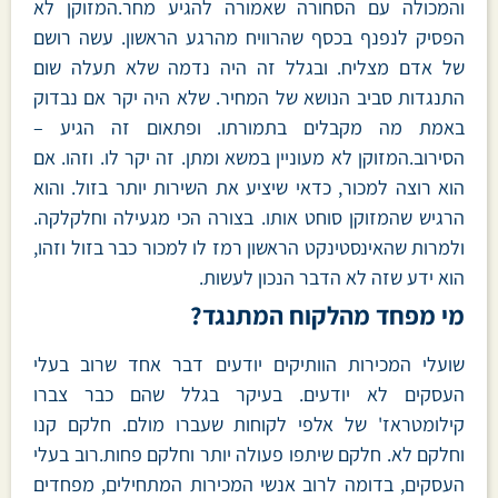
והמכולה עם הסחורה שאמורה להגיע מחר.המזוקן לא
הפסיק לנפנף בכסף שהרוויח מהרגע הראשון. עשה רושם
של אדם מצליח. ובגלל זה היה נדמה שלא תעלה שום
התנגדות סביב הנושא של המחיר. שלא היה יקר אם נבדוק
באמת מה מקבלים בתמורתו. ופתאום זה הגיע –
הסירוב.המזוקן לא מעוניין במשא ומתן. זה יקר לו. וזהו. אם
הוא רוצה למכור, כדאי שיציע את השירות יותר בזול. והוא
הרגיש שהמזוקן סוחט אותו. בצורה הכי מגעילה וחלקלקה.
ולמרות שהאינסטינקט הראשון רמז לו למכור כבר בזול וזהו,
הוא ידע שזה לא הדבר הנכון לעשות.
מי מפחד מהלקוח המתנגד?
שועלי המכירות הוותיקים יודעים דבר אחד שרוב בעלי
העסקים לא יודעים. בעיקר בגלל שהם כבר צברו
קילומטראז' של אלפי לקוחות שעברו מולם. חלקם קנו
וחלקם לא. חלקם שיתפו פעולה יותר וחלקם פחות.רוב בעלי
העסקים, בדומה לרוב אנשי המכירות המתחילים, מפחדים