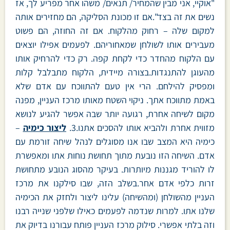
"אוקיי, אני מבין שהמחיר/ תנאים/ משהו אחר מפריע לך, אז
נשים את זה בצד".אם זו מכונת הסליקה, הם מחזירים אותה
למקום שלה – רחוק מהלקוח. אם זה החוזה, הם פשוט
מעבירים אותו לשולחן שמאחוריהם. לפעמים אפילו יוצאים
עם הלקוח מהחדר כדי לקחת קפה. רק כדי להרחיק אותו
מהעוגן להתנגדות.בצורה מיידית, הלקוח מתבלבל קלות
ומפסיק להילחם. הרי אין טעם להתווכח עם אדם שלא
באמת מתווכח אתך. ניקוי השטח מאותו מרכז העניין, מפנה
מקום לשיחה אחרת, רגועה יותר שבה אפשר להגיע לנושא
מזווית אחרת ולהביא אותו להסכים אתנו.3.
ליצור כימיה
–
כימיה היא המצב שבו אנו מסוגלים לנהל שיחה זורמת עם
אדם. השיחה הזו נובעת מתוך תחושת נוחות אתו ומאפשרת
לו להוריד מגננות מיותרות. בעיקר מהסוג הנובע מתחושת
זרות כלפי אדם אחר.בשלב הזה, שבו סילקנו את מרכז
העניין מהשולחן (ומהשיחה) עלינו ליצור ולחזק את הכימיה
שלנו אתו. למרות שנדמה לפעמים כאילו שלפני שנייה רבנו
וזה בלתי אפשרי. סילוק מרכז העניין פותח עבורנו בדיוק את