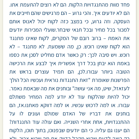
פחד מוות מהתנגדויות הלקוח. הם לא רוצים להתעמת אתו.
הם לא יודעים איך. והכי גרוע – הם מרגישים שהם חייבים את
העסקה. וזה גרוע, כי במצב כזה לקוח יכול לאנוס אותם
למכור בכל מחיר ובכל תנאי שיבחר.שועלי המכירות יודעים
את האמת – ברוב רובם של המקרים, לקוח שאינו מתנגד
הוא לקוח שאינו רוכש. כן, מה ששמעת. לא מתנגד – לא
רוכש. ויש סיבה לכך: רק כאשר אדם מחליט לסכן את כספו
באמת הוא יבחן בכל דרך אפשרית איך לבצע את הרכישה
הטובה ביותר עבורו.לכן, הם תמיד עוצרים בראש את
הפרשנות שאומרת "זאת התנגדות נוראית ועכשיו הכל הולך
לעזאזל, שיט, מה אני עושה" ובוחנים את מה שבאמת נאמר.
יכול להיות שהלקוח עוד לא יודע למה המחיר משתלם
עבורו. או למה לרכוש עכשיו. או למה דווקא מאתנו.אז, הם
בוחנים את דבריו של האדם שמולם ועונים לו על
ההתנגדויות, אחת אחרי השנייה. ואם עולה עוד התנגדות?
הם יענו גם עליה. כי הם יודעים שבפנוכו, בתוך תוכו, הלקוח
רק רוצה לדעת שהוא מקבל בדיוק את מה שהוא צריך. ולא