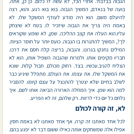
הגבוה בבלבול. אחרי הכל, לא עשה לו כלום. כן כן, אתה.
בועה של בנאדם, המשיך הגבוה. בוא בוא רגע. והוא, רצה
להיעלם משם. הוא היה מודע לעודף המשקל שלו. לא
באמת היה צריך את הגבוה שיזכיר לו. בטח לא שיצחק
עליו.הוא העלה את קצב ההליכה. שמן, לא שומע שקוראים
לך?, המשיך להתגרות בו הגבוה. כועס יותר על חוסר הציות.
המילים נחנקו בגרונו. והגבוה, בריצה קלה חסם את דרכו.
חבריו מקיפים אותו. ולמרות שהגבוה השפיל אותו, הוא לא
הצליח להגיב.עכשיו. בצד. רחוק מכולם. חבול קלות. שונא
את המשקל שלו. את עצמו. את העולם. מתפלל שיגיע כבר
לשלב בחיים שלא יצטרך להתנצל על עצם קיומו. להסביר
למה הוא שמן. איך המחלה הארורה הביאה אותו לשם. איך
נלחם כל יום כדי לרזות. רק שלהם, זה לא הפריע.
לא, זה קורה לכולם
לכל אחד מאתנו זה קרה. אף אחד מאתנו לא באמת חסין.
אפילו אלה שמשחקים אותה כאילו ששום דבר לא יפגע בהם.