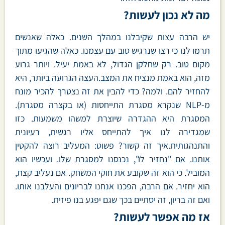
מה לא נכון לעשות?
יש הרבה עצות שקיבלנו במהלך השנים. כאלה שאנשים
תרמו לנו כי רצו שנרגיש טוב עם עצמנו. כאלה שהגיעו מתוך
מקום טוב. רק שחלקן הגדול, לא באמת יעיל. ויותר גרוע
מזה, הוא באמת מנציח את המצב.העצה הגרועה ביותר, היא
להחזיר להם. ולמה? כדי להבין את זה נצטרך להכיר מונח
מ-NLP שנקרא מסגרת התייחסות (או בקצרה מסגרת).
המסגרת היא ההגדרה שיוצרת למשהו משמעות. כזו
שמגדירה לנו איך להתייחס אליו רגשית, רעיונית
והתנהגותית.איך זה קשור? פשוט: המעליב רוצה להקטין
אותנו. אם "נחזיר לו", נכנסנו למסגרת שלו. ועכשיו הוא
המוביל. כי הוא זה שקובע את חוקי המשחק. אם נעליב קצת,
הוא יחזיר. אם הרבה, הפכנו אנחנו לבריונים והעלבנו אותו.
ואם זה בריון, זה יסתיים בכך שגם יפגע בנו פיזית.
אז מה אפשר לעשות?