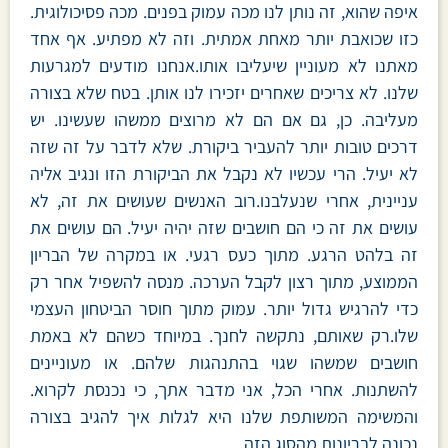
איפה שהוא, זה נותן לנו מכה עמוק בפנים. מכה פסיכולוגית.
כזו שכואבת יותר מאחת אמתית. וזה לא מפתיע. אף אחד
מאתנו לא מעוניין שיעליבו אותו.אנחנו מודעים למגרעות
שלנו. לא צריכים שאחרים יזכירו לנו אותן. בטח שלא בצורה
מעליבה. כן, גם אם הם לא מרוצים ממשהו שעשינו. יש
דרכים טובות יותר להעביר ביקורת. שלא לדבר על זה שזה
לא יעיל. הרי עכשיו לא נקבל את הביקורת הזו ונגיב אליה
עניינית, אחרי שנעלבנו.רוב האנשים שעושים את זה, לא
עושים את זה כי הם חושבים שזה יהיה יעיל. הם עושים את
זה בלהט הרגע. מתוך כעס רגעי. או במקרה של הבריון
הממוצע, מתוך רצון לקבל הערכה. מנסה להשפיל אחר רק
כדי להרגיש גדול יותר. עמוק מתוך חוסר הביטחון העצמי
שלו.רק שאותם, נתקשה לחנך. במיוחד כשהם לא באמת
חושבים שמשהו שגוי בהתנהגות שלהם. או מעוניינים
להשתנות. אחרי הכל, אני מדבר אתך, כי נכנסת לקרוא.
והמשימה המשותפת שלנו היא לגלות איך להגיב בצורה
נכונה לבריונות מהסוג הזה.