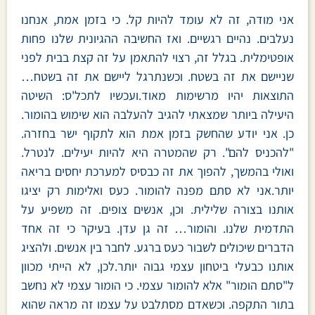
אני מודה, זה לא עומד להיות קל. כי בזמן אמת, אנחנו
נעלבים. נהיים רגשיים. ואז החשיבה ההגיונית שלנו פחות
אופטימלית. בגלל זה, רצוי להתאמן על זה קצת בבית לפני
שניישם את זה בשטח. וכשנתרגל ליישם את זה בשטח…
התוצאות יהיו מרשימות מאוד.ועכשיו לתכל'ס: השיטה
היעילה ביותר שמצאתי להגיב להעלבה הוא שימוש בהומור.
כן. אני יודע שהחשק בזמן אמת הוא לתקוף ישר בחזרה.
"להכניס להם". רק שהמטרה היא להיות יעילים. לנטרל.
ואולי בהמשך, להפוך את זה כבסיס למערכת יחסים בריאה
יותר.אני לא סתם מפנה להומור. כעס ואלימות רק יציגו
אותנו בצורה שלילית. וכן, אנשים צופים. זה משפיע על
התדמית שלנו. והומור… זה גן עדן. בעיקר כי זה אחד
הדברים שיכולים לשבור כעס ברגע. לחבר בין אנשים. ולהציג
אותנו כבעלי ביטחון עצמי גבוה יותר.לכן, לא הייתי מכוון
ל"סתם הומור" אלא להומור עצמי. כי הומור עצמי לא נחשב
בתור התקפה. וכשאדם מסתלבט על עצמו זה מראה שהוא