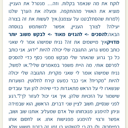
לוקח את מה שנאמר בקלות. וזה… מנטרל את העניין.
מוציא את האוויר מההתקפה. ומעלה את הערך שלנו
(למרות שהסתלבטנו על עצמנו).איך לעשות את זה בצורה
יעילה? לצורך העניין, אפשר להשתמש בנוסחה
הבאה:
להסכים -> להגזים מאוד -> לבקש משוב יותר
מדויק
איך מיישמים את זה? נניח שמישהו אמר לי שאני
כותב ממש גרוע. התגובה שלי יכולה להיות "ידוע. אני כותב
כל כך גרוע שהאתר שלי מבקש ממני כסף כדי להסכים
לפרסם אותי. מה היית משפר במאמרים שלי?".או למשל,
נניח שמישהו אומר לי שאני מקריח. התגובה שלי יכולה
להיות "מקריח? אני כבר כמעט קירח לחלוטין. השערות
שנשארו לי על הראש מתאגדות כדי שיהיה להן ועד עובדים
שישמור על הזכויות שלהן. איך אני יכול לעזור לך?".רגע
לפני שנסיים, חשוב לציין שני דברים. הראשון, הוא שבמידה
וניתן להימנע מנוכחותו של אדם שמעליב אותנו שוב ושוב,
אפשר ורצוי להימנע מפגישות אתו. או לחסום אותו
בפייסבוק. ולו רק כי להשקיע בו זמן זה בזבוז משווע שלא