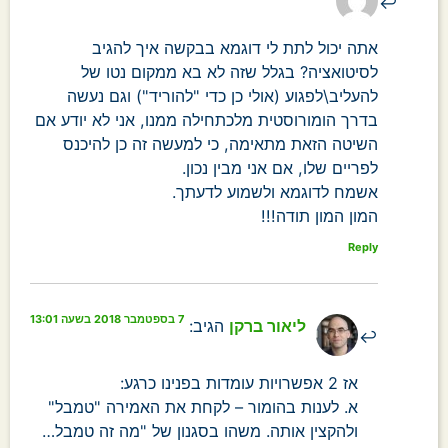
אתה יכול לתת לי דוגמא בבקשה איך להגיב
לסיטואציה? בגלל שזה לא בא ממקום נטו של
להעליב\לפגוע (אולי כן כדי "להוריד") וגם נעשה
בדרך הומורוסטית מלכתחילה ממנו, אני לא יודע אם
השיטה הזאת מתאימה, כי למעשה זה כן להיכנס
לפריים שלו, אם אני מבין נכון.
אשמח לדוגמא ולשמוע לדעתך.
המון המון תודה!!!
Reply
7 בספטמבר 2018 בשעה 13:01
ליאור ברקן
הגיב:
אז 2 אפשרויות עומדות בפנינו כרגע:
א. לענות בהומור – לקחת את האמירה "טמבל"
ולהקצין אותה. משהו בסגנון של "מה זה טמבל…