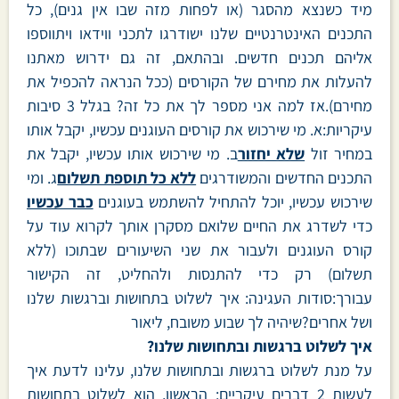
מיד כשנצא מהסגר (או לפחות מזה שבו אין גנים), כל
התכנים האינטרנטיים שלנו ישודרגו לתכני ווידאו ויתווספו
אליהם תכנים חדשים. ובהתאם, זה גם ידרוש מאתנו
להעלות את מחירם של הקורסים (ככל הנראה להכפיל את
מחירם).אז למה אני מספר לך את כל זה? בגלל 3 סיבות
עיקריות:א. מי שירכוש את קורסים העוגנים עכשיו, יקבל אותו
במחיר זול
שלא יחזור
ב. מי שירכוש אותו עכשיו, יקבל את
התכנים החדשים והמשודרגים
ללא כל תוספת תשלום
ג. ומי
שירכוש עכשיו, יוכל להתחיל להשתמש בעוגנים
כבר עכשיו
כדי לשדרג את החיים שלואם מסקרן אותך לקרוא עוד על
קורס העוגנים ולעבור את שני השיעורים שבתוכו (ללא
תשלום) רק כדי להתנסות ולהחליט, זה הקישור
עבורך:סודות העגינה: איך לשלוט בתחושות וברגשות שלנו
ושל אחרים?שיהיה לך שבוע משובח, ליאור
איך לשלוט ברגשות ובתחושות שלנו?
על מנת לשלוט ברגשות ובתחושות שלנו, עלינו לדעת איך
לעשות 2 דברים עיקריים: הראשון, הוא לשלוט בתחושות