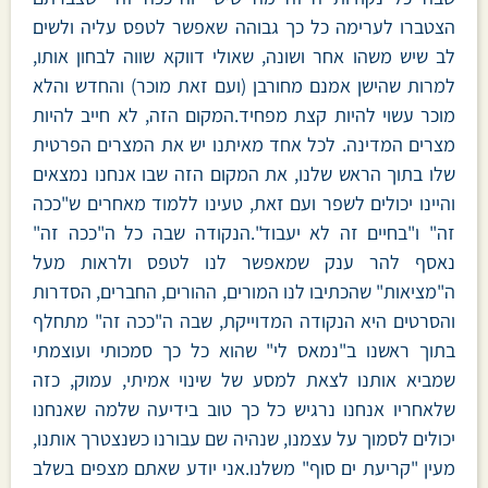
הצטברו לערימה כל כך גבוהה שאפשר לטפס עליה ולשים
לב שיש משהו אחר ושונה, שאולי דווקא שווה לבחון אותו,
למרות שהישן אמנם מחורבן (ועם זאת מוכר) והחדש והלא
מוכר עשוי להיות קצת מפחיד.המקום הזה, לא חייב להיות
מצרים המדינה. לכל אחד מאיתנו יש את המצרים הפרטית
שלו בתוך הראש שלנו, את המקום הזה שבו אנחנו נמצאים
והיינו יכולים לשפר ועם זאת, טעינו ללמוד מאחרים ש"ככה
זה" ו"בחיים זה לא יעבוד".הנקודה שבה כל ה"ככה זה"
נאסף להר ענק שמאפשר לנו לטפס ולראות מעל
ה"מציאות" שהכתיבו לנו המורים, ההורים, החברים, הסדרות
והסרטים היא הנקודה המדוייקת, שבה ה"ככה זה" מתחלף
בתוך ראשנו ב"נמאס לי" שהוא כל כך סמכותי ועוצמתי
שמביא אותנו לצאת למסע של שינוי אמיתי, עמוק, כזה
שלאחריו אנחנו נרגיש כל כך טוב בידיעה שלמה שאנחנו
יכולים לסמוך על עצמנו, שנהיה שם עבורנו כשנצטרך אותנו,
מעין "קריעת ים סוף" משלנו.אני יודע שאתם מצפים בשלב