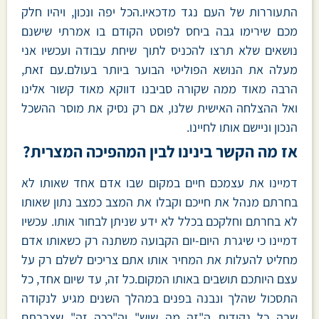
התעוררות של העם נגד מדכאיו.הכל יפה ונכון, ויהיו חלק
מכם שירימו גבה ביחס לפוסט הקודם בו אמרתי שישנם
נושאים שלא תרצו להכניס לתוך שיחת עבודה ועכשיו אני
מעלה את הנושא הפוליטי הבוער ביותר בעולם.עם זאת,
הרבה מאוד ממה שקורה סביבנו דווקא מאוד קשור אלינו
ואל ההצלחה האישית שלנו, אם רק נסיק את מוסר ההשכל
הנכון וניישם אותו לחיינו.
אז מה הקשר בינינו לבין המהפיכה המצרית?
דמיינו את עצמכם חיים במקום שבו אדם אחד שאותו לא
בחרתם מנהל את חייכם וקבלו את המצב כמצב נתון שאותו
לא בחרתם וחלקכם בכלל לא ידע שניתן לבחור אותו. עכשיו
דמיינו כי שיגרת היום-יום הקבועה משתנה רק כשאותו אדם
מחליט להעלות את המחיר אותו אתם צריכים לשלם רק על
עצם היותכם תושבים באותו המקום.כל זה, עד שיום אחד, כל
התסכול שהלך ונבנה בפנים במהלך השנים מגיע לנקודה
שבה כל נקודות ה"זה מה שיש" וה"ככה זה" שצברתם