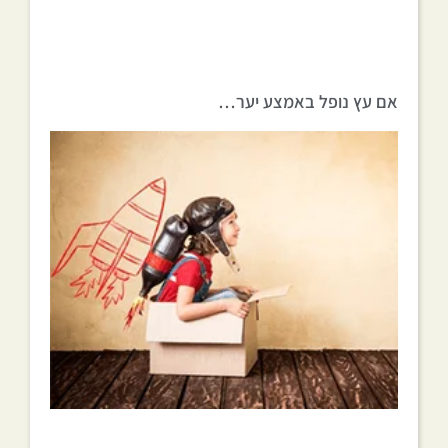
אם עץ נופל באמצע יער…