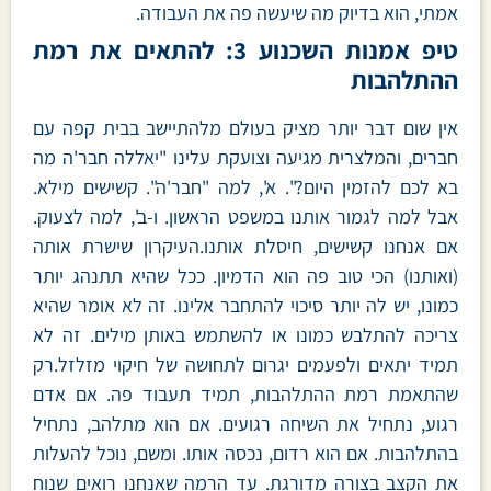
אמתי, הוא בדיוק מה שיעשה פה את העבודה.
טיפ אמנות השכנוע 3: להתאים את רמת
ההתלהבות
אין שום דבר יותר מציק בעולם מלהתיישב בבית קפה עם
חברים, והמלצרית מגיעה וצועקת עלינו "יאללה חבר'ה מה
בא לכם להזמין היום?". א', למה "חבר'ה". קשישים מילא.
אבל למה לגמור אותנו במשפט הראשון. ו-ב', למה לצעוק.
אם אנחנו קשישים, חיסלת אותנו.העיקרון שישרת אותה
(ואותנו) הכי טוב פה הוא הדמיון. ככל שהיא תתנהג יותר
כמונו, יש לה יותר סיכוי להתחבר אלינו. זה לא אומר שהיא
צריכה להתלבש כמונו או להשתמש באותן מילים. זה לא
תמיד יתאים ולפעמים יגרום לתחושה של חיקוי מזלזל.רק
שהתאמת רמת ההתלהבות, תמיד תעבוד פה. אם אדם
רגוע, נתחיל את השיחה רגועים. אם הוא מתלהב, נתחיל
בהתלהבות. אם הוא רדום, נכסה אותו. ומשם, נוכל להעלות
את הקצב בצורה מדורגת. עד הרמה שאנחנו רואים שנוח