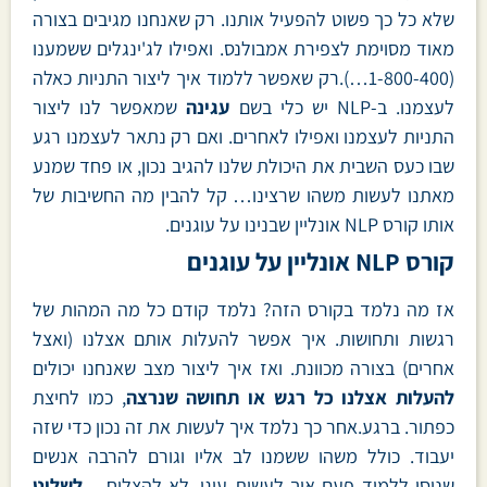
שלא כל כך פשוט להפעיל אותנו. רק שאנחנו מגיבים בצורה
מאוד מסוימת לצפירת אמבולנס. ואפילו לג'ינגלים ששמענו
(1-800-400…).רק שאפשר ללמוד איך ליצור התניות כאלה
לעצמנו. ב-NLP יש כלי בשם
עגינה
שמאפשר לנו ליצור
התניות לעצמנו ואפילו לאחרים. ואם רק נתאר לעצמנו רגע
שבו כעס השבית את היכולת שלנו להגיב נכון, או פחד שמנע
מאתנו לעשות משהו שרצינו… קל להבין מה החשיבות של
אותו קורס NLP אונליין שבנינו על עוגנים.
קורס NLP אונליין על עוגנים
אז מה נלמד בקורס הזה? נלמד קודם כל מה המהות של
רגשות ותחושות. איך אפשר להעלות אותם אצלנו (ואצל
אחרים) בצורה מכוונת. ואז איך ליצור מצב שאנחנו יכולים
להעלות אצלנו כל רגש או תחושה שנרצה
, כמו לחיצת
כפתור. ברגע.אחר כך נלמד איך לעשות את זה נכון כדי שזה
יעבוד. כולל משהו ששמנו לב אליו וגורם להרבה אנשים
שניסו ללמוד פעם איך לעשות עוגן, לא להצליח –
לשלוט