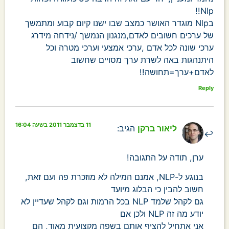
Nlp!!
בNlp מוגדר האושר כמצב שבו ישנו קיום קבוע ומתמשך
של ערכים חשובים לאדם,מנגנון הנמשך /נידחה מידרג
ערכי שונה לכל אדם ,ערכי אמצעי וערכי מטרה וכל
היתנהגות באה לשרת ערך מסויים שחשוב
לאדם+ערך=תחושה!!
Reply
11 בדצמבר 2011 בשעה 16:04
ליאור ברקן
הגיב:
ערן, תודה על התגובה!
בנוגע ל-NLP, אמנם המילה לא מוזכרת פה ועם זאת,
חשוב להבין כי הבלוג מיועד
גם לקהל שלמד NLP בכל הרמות וגם לקהל שעדיין לא
יודע מה זה NLP ולכן אם
אני אתחיל להציף אותם בשפה מקצועית מאוד, הם