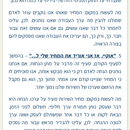
שעברתי על החוק הפנימי הזה שלי גיליתי עד כמה הוא נכון.
מה לעשות במקום: המחיר שאותו אנו נוקבים עוזר לאדם
שמולנו להבין מה ערך העבודה שאנו נותנים. לכן, עלינו
לתמחר כל דבר שאנו עושים, גם אם אנו עושים זאת עבור
חבר. כך, ורק כך, הם יעריכו את העבודה שאנו מספקים להם
בצורה הראויה.
5.
"אוקיי, אז אני אוריד את המחיר שלי ל…"
– בהמשך
לסעיף הקודם, סעיף זה מדבר על מתן הנחות. אם אנחנו
נותנים הנחה לאדם רק כי הוא מבקש אותה, אנו מוכיחים לו
כי המחיר שציינו קודם אינו אמתי. מתוך כך, הוא גם מקבל
את הרושם שערכו של השירות שלנו נמוך יותר.
מה לעשות במקום: מחיר השירות מעיד על ערכו. הנחה היא
דבר שעסק נותן תמורת ערך חליפי. תשלום לפני הזמן.
הבאת לקוח. או כל דבר אחר שמשתלם לעסק ושווה ערך
לגובה ההנחה. לכן, עלינו להגדיר מראש עבור מה נסכים