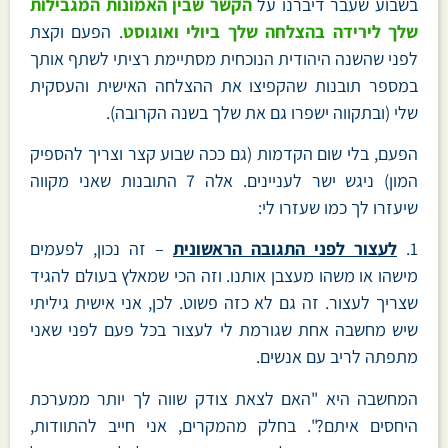
בשבוע שעבר דיברנו על
הקשר שבין האמונות המגבילות
שלך לירידה בהצלחה שלך ביולי ואוגוסט
. הפעם וקצת
לפני שהשנה היהודית הנוכחית מסתיימת רציתי לשתף אותך
במספר תובנות שהקפיצו את ההצלחה האישית והעסקית
שלי (ובתקווה ישפרו גם את שלך בשנה הקרובה).
הפעם, בלי שום הקדמות (גם ככה שבוע קצר וצריך להספיק
המון) ניגש ישר לעניינים. אלה 7 התובנות שאני מקווה
שיעזרו לך כמו שעזרו לי:
1.
לעצור לפני התגובה הראשונית
– זה נכון, לפעמים
מישהו או משהו מעצבן אותנו. וזה הכי שמאלץ בעולם להגיד
שצריך לעצור. זה גם לא כזה פשוט. לכן, אני אישית גיליתי
שיש מחשבה אחת שגורמת לי לעצור בכל פעם לפני שאני
מתפתה לריב עם אנשים.
המחשבה היא "האם לצאת צודק שווה לך יותר ממערכת
היחסים איתם?". בחלק מהמקרים, אני חייב להתוודות,