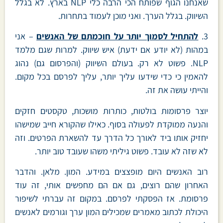
שאנחנו הגוף שפותח הכי הרבה כלי NLP בארץ. לא בגלל
השיווק. בגלל הערך. ואני מוכן לעמוד בתחרות.
3.
להתחיל לסמוך יותר על חוכמתם של האנשים
– אני
במהות (לא יודע אם ידעת) איש שיווק. למרות שגם מלמד
NLP. פשוט לא רק. בעולם השיווק (והפרסום גם) נהוג
להאמין כי כדי שידעו עליך יותר, עליך לפרסם בכל מקום.
והייתי עושה את זה.
יוצר פרסומות בולטות, כותרות מושכות, טקסטים חזקים
והנעה ממוקדת לפעולה בסוף. כאילו שהקורא חייב שמישהו
יחזיק אותו ביד לאורך כל הדרך עד להשארת הפרטים. וזה
לא שזה לא עובד. פשוט גיליתי משהו שעובד טוב יותר.
רוב האנשים היום מופצצים במידע. המון. מלאן. והדבר
האחרון שהם רוצים, גם אם הם מחפשים אותי, זה עוד
פרסומת. אז הפסקתי לפרסם. במקום זה עברתי לשיפור
היכולת לכתוב מאמרים שמכילים המון ערך וגורמים לאנשים