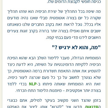
כניסה חופשי לקבוצת הדומים שלו.
מה שיפה בכל התהליך של יצירת הכימיה הוא שזהו תהליך
שקורה כל יום בצורה אוטומטית מבלי שאנו נהיה מודעים
אליו בכלל. נוכל לראות זאת בקרב החברים שלנו כשאנחנו
יושבים איתם ואפילו בצורה יותר ברורה בקרב זוגות צעירים
היושבים לידנו מדי פעם בבתי קפה.
"מה, והוא לא ירגיש ?"
המומחיות הגדולה, מעבר ללימוד השלב הבא שהוא הפיכת
הכימיה ללקיחת הדומיננטיות על השיחה, היא לדעת כיצד
להטמיע את אותה התאמת תשדורת ברמה האוטומטית, כך
שלא נצטרך לחשוב על כך כל פעם שנרצה ליצור כימיה.
זאת היא המומחיות שאותה פיתחו ב-
NLP
בכדי ללמד
בצורה יותר אפקטיבית – מיומנות הלימוד התת-הכרתי.
בזמן שהצד השני מקשיב בעיקר למילים, אתם כבוגרי
ה
סדנאות
, תדעו איך "לקרוא" אותו, ליצור את האפקט