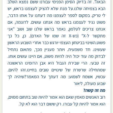
הבאה". זה בדיוק הסימן הפנימי עבורנו ששם נמצא השלב
הבא בצמיחה שלנו.על מנת שלא להציק לעצמנו בראש, יש
לי טריק. במקום לספר לעצמנו מה דעתנו על אותו הדבר,
פשוט נגיד לעצמנו בראש מה אנחנו עושים. לדוגמה, אם
אנחנו צריכים לטלפון, נאמר בראש שלנו שוב ושוב "אני
מתקשר ל-X" (כש-X זה שמו של האדם). כן, כל כך
פשוט.השינוי בביטחון העצמי יורגש כבר אחרי השבוע הראשון
שעשינו. חד משמעית. ויותר מעניין מכך, פתאום נתחיל
לבדוק מה עוד יכול היה להיות פשוט, אם היינו עושים אותו.
זה טבעי. הרי שבירת הגבול היא אבן הדומינו הראשונה
שמתחילה שרשרת של שינויים טובים בחיינו.זהו להיום.
עכשיו, אשמח לשמוע: מה דעתך על המאמר?שיהיה לך
שבוע מעולה, ליאור
מה זה קשה?
רוב האנשים מאמין שאם הוא אמור להיות טוב בתחום מסוים,
הוא אמור להיות קל עבורו. רק ששום דבר הוא לא קל.