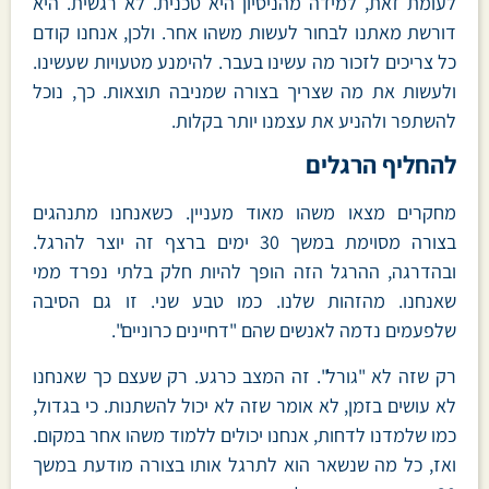
לעומת זאת, למידה מהניסיון היא טכנית. לא רגשית. היא
דורשת מאתנו לבחור לעשות משהו אחר. ולכן, אנחנו קודם
כל צריכים לזכור מה עשינו בעבר. להימנע מטעויות שעשינו.
ולעשות את מה שצריך בצורה שמניבה תוצאות. כך, נוכל
להשתפר ולהניע את עצמנו יותר בקלות.
להחליף הרגלים
מחקרים מצאו משהו מאוד מעניין. כשאנחנו מתנהגים
בצורה מסוימת במשך 30 ימים ברצף זה יוצר להרגל.
ובהדרגה, ההרגל הזה הופך להיות חלק בלתי נפרד ממי
שאנחנו. מהזהות שלנו. כמו טבע שני. זו גם הסיבה
שלפעמים נדמה לאנשים שהם "דחיינים כרוניים".
רק שזה לא "גורל". זה המצב כרגע. רק שעצם כך שאנחנו
לא עושים בזמן, לא אומר שזה לא יכול להשתנות. כי בגדול,
כמו שלמדנו לדחות, אנחנו יכולים ללמוד משהו אחר במקום.
ואז, כל מה שנשאר הוא לתרגל אותו בצורה מודעת במשך