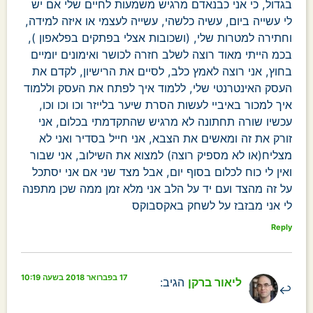
בגדול, כי אני כבנאדם מרגיש משמעות לחיים שלי אם יש
לי עשייה ביום, עשיה כלשהי, עשייה לעצמי או איזה למידה,
וחתירה למטרות שלי, (ושכובות אצלי בפתקים בפלאפון ),
בכמ הייתי מאוד רוצה לשלב חזרה לכושר ואימונים יומיים
בחוץ, אני רוצה לאמץ כלב, לסיים את הרישיון, לקדם את
העסק האינטרנטי שלי, ללמוד איך לפתח את העסק וללמוד
איך למכור באיביי לעשות הסרת שיער בלייזר וכו וכו וכו,
עכשיו שורה תחתונה לא מרגיש שהתקדמתי בכלום, אני
זורק את זה ומאשים את הצבא, אני חייל בסדיר ואני לא
מצליח(או לא מספיק רוצה) למצוא את השילוב, אני שבור
ואין לי כוח לכלום בסוף יום, אבל מצד שני אם אני יסתכל
על זה מהצד ועם יד על הלב אני מלא זמן ממה שכן מתפנה
לי אני מבזבז על לשחק באקסבוקס
Reply
17 בפברואר 2018 בשעה 10:19
ליאור ברקן
הגיב: