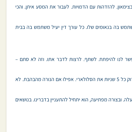
צימאון. להזדהות עם הדמויות. לעבור את המסע איתן. והכי
ן אם בעזרת ה-NLP ובין אם לא). כל פוליטיקאי יעיל משתמש בה בנאומים שלו. כל עורך דין יעיל משתמש בה בבית
פשר לנו להיפתח. לשתף. לרצות לדבר אתו. וזה לא סתם –
בדיוק אותו הדבר להפך. אם אנחנו רוצים שאנשים יישאבו לשיחות אתנו, עלינו להקדיש להם את מלוא תשומת הלב. לא לבדוק כל 5 שניות את הסלולארי. אפילו אם הנורה מהבהבת. לא
ה. ובצורה מפתיעה, הוא יתחיל להתעניין בדברינו. בנושאים