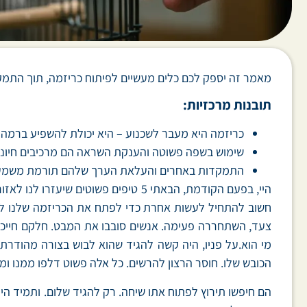
מאמר זה יספק לכם כלים מעשיים לפיתוח כריזמה, תוך התמקדו
תובנות מרכזיות:
כריזמה היא מעבר לשכנוע – היא יכולת להשפיע ברמה 
שימוש בשפה פשוטה והענקת השראה הם מרכיבים חיוניי
התמקדות באחרים והעלאת הערך שלהם תורמת משמעות
היי, בפעם הקודמת, הבאתי 5 טיפים פשוטים שיעזרו לנו לאזור אומץ לפני קבלת החלטות חשובות. היום, נחזור בפעם האחרונה לשנה הנוכחית למסע שלנו בעקבות
צעד, השתחררה פעימה. אנשים סובבו את המבט. חלקם חייכו 
מי הוא.על פניו, היה קשה להגיד שהוא לבוש בצורה מהודרת 
הכובש שלו. חוסר הרצון להרשים. כל אלה פשוט דלפו ממנו ומ
הם חיפשו תירוץ לפתוח אתו שיחה. רק להגיד שלום. ותמיד היית