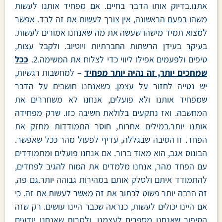
אתנו.בדיוק אותו הדבר בחיים. אם מפחיד אותנו לעשות
משהו בפעם הראשונה, אין צורך לעשות את זה לבד. אפשר
למצוא תמיד מישהו שעשה את מה שאנחנו אמורים לעשות.
בעיקר בעידן הרשתות החברתיות ויוטיוב. ולקבל עצות,
טיפים ולפעמים אפילו ליווי כדי לצלוח את המשימה.2.
ככל
שמחכים יותר, זה נהיה יותר מפחיד
– למחשבות רגשיות,
יש נטייה לחזור על עצמן. כשאנחנו חושבים על הדבר
שמפחיד אותנו ולא פועלים, אנחנו לא משחררים את
המחשבה. ואז נתקעים בלולאת חשיבה כזו. שרק מפחידה
אותנו יותר.במילים אחרות, חוסר התמודדות מחזק את
הפחד. זו הסיבה שבגללה, עדיף לפעול מהר ככל שאפשר.
הבונוס אגב, הוא מאוד ברור. אם אנחנו פועלים ומתמודדים
עם הפחד מהר, אנחנו מלמדים את המוח להגיב לפחדים,
להתמודד איתם ולסלק אותם במהירות גבוהה יותר.גם פה,
זה הרבה יותר פשוט לכתוב את זה מאשר לעשות את זה. כי
אם היינו יכולים לעשות, כנראה שכבר היינו עושים. רק שזה
הסיפור שאנחנו מספרים לעצמנו. ולמרות שאנחנו יודעים