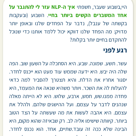
היי,בשבוע שעבר, חשפתי
איך ה-NLP עזר לי להתגבר על
אחד המשברים הקשים ביותר בחיי
. השבוע (ובעקבות
בקשתה של ענבל), נדבר על הפחדים שלנו ובאופן יותר
מדויק: מה הפחד שלנו דווקא יכול ללמד אותנו כדי שנוכל
להתקדם בחיים יותר בקלות?
רגע לפני
עשר. תשע. שמונה. שבע. היא הסתכלה על השעון שוב. הפה
שלה היה יבש. היא ידעה שממש עוד מעט הוא ייכנס לחדר.
יסגור אחריו את הדלת. והיא תצטרך להסביר למה כדאי
להעלות לה את השכר. ויותר משהיא שנאה את המעמד, היא
פחדה ממנו.שש, חמש, ארבע, שלוש. היא לא הייתה מאלה
שנהנים לדבר על עצמם. ועל ההישגים שלהם. ולהלל את
עצמם. היא אהבה לעשות את מה שעשתה על הצד הטוב
ביותר. קיוותה שישימו אליה לב. רק שבאיזה שהוא מקום, היא
הבינה שלא ככה זה עובד.שתיים, אחד. הוא נכנס לחדר.