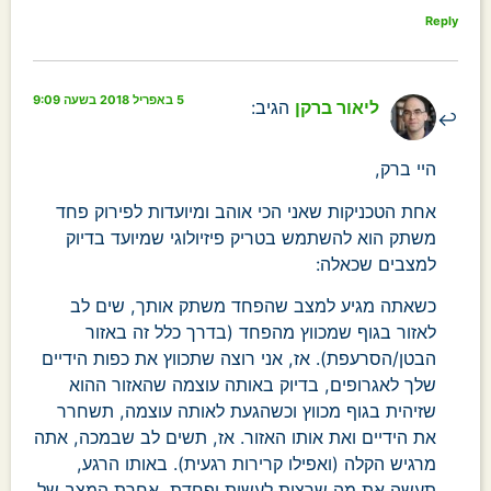
Reply
5 באפריל 2018 בשעה 9:09
ליאור ברקן
הגיב:
היי ברק,
אחת הטכניקות שאני הכי אוהב ומיועדות לפירוק פחד
משתק הוא להשתמש בטריק פיזיולוגי שמיועד בדיוק
למצבים שכאלה:
כשאתה מגיע למצב שהפחד משתק אותך, שים לב
לאזור בגוף שמכווץ מהפחד (בדרך כלל זה באזור
הבטן/הסרעפת). אז, אני רוצה שתכווץ את כפות הידיים
שלך לאגרופים, בדיוק באותה עוצמה שהאזור ההוא
שזיהית בגוף מכווץ וכשהגעת לאותה עוצמה, תשחרר
את הידיים ואת אותו האזור. אז, תשים לב שבמכה, אתה
מרגיש הקלה (ואפילו קרירות רגעית). באותו הרגע,
תעשה את מה שרצית לעשות ופחדת, אחרת המצב של