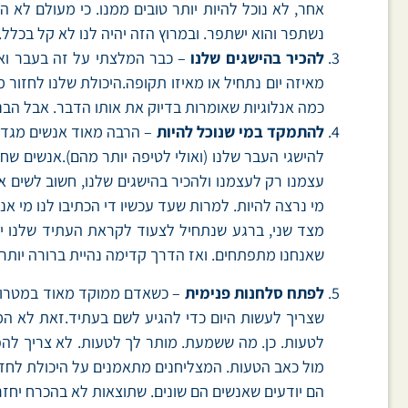
אחר, לא נוכל להיות יותר טובים ממנו. כי מעולם לא ה
נשתפר והוא ישתפר. ובמרוץ הזה יהיה לנו לא קל בכלל
להכיר בהישגים שלנו
– כבר המלצתי על זה בעבר ואנ
מאיזה יום נתחיל או מאיזו תקופה.היכולת שלנו לחזו
כמה אנלוגיות שאומרות בדיוק את אותו הדבר. אבל הבנת
להתמקד במי שנוכל להיות
– הרבה מאוד אנשים מגדיר
להישגי העבר שלנו (ואולי לטיפה יותר מהם).אנשים שח
עצמנו רק לעצמנו ולהכיר בהישגים שלנו, חשוב לשים את
מי נרצה להיות. למרות שעד עכשיו די הכתיבו לנו מי אנחנ
מצד שני, ברגע שנתחיל לצעוד לקראת העתיד שלנו יהיה
שאנחנו מתפתחים. ואז הדרך קדימה נהיית ברורה יותר
לפתח סלחנות פנימית
– כשאדם ממוקד מאוד במטרות ש
שצריך לעשות היום כדי להגיע לשם בעתיד.זאת לא המט
לטעות. כן. מה ששמעת. מותר לך לטעות. לא צריך להפ
מול כאב הטעות. המצליחנים מתאמנים על היכולת לחזו
הם יודעים שאנשים הם שונים. שתוצאות לא בהכרח יחזרו