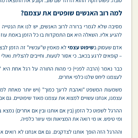
טובה. פשוט הקול ההוא הדהד שם שוב. וקובע את התוצאה מר
למה רוב האנשים שופטים את עצמם?
מסיבה שלא לגמרי ברורה לרוב האנשים, יש לנו את הנטייה ל
להגיע אליו. השאלה היא אם התמקדות בו כל הזמן באמת עוזר
אדם שעסוק ב
שיפוט עצמי
לא מאמין ש"עכשיו" זה הזמן לבצע
– קופאים לרגע בכאב. כי אסור לטעות. וחייבים להצליח. ואולי
כבר נאמר (הרבה לפניי) כי מהות התורה על רגל אחת היא "
לעצמנו ליחס שלנו כלפי אחרים.
משמעות המשפט "ואהבת לרעך כמוך" (ויש יותר מאחת למי ש
עצמנו, אנחנו עשויים למצוא את עצמנו מאוד שיפוטיים. גם אם
ההרגל לשפוט כל הזמן (בין אם אותנו ובין אם אחרים) נמצא ב
ומי טיפש. או מי רואה את המציאות ומי עיוור כלפיה.
וההרגל הזה הופך אותנו לצדקנים. גם אם אנחנו לא רואים את