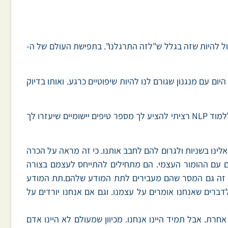
ול להיות שזה בגלל ש"לזה התרגלנו". בתפישת העולם של ה-
 עם מנגנון שגורם לנו להיות שיפוטיים כרגע. ואותו בדיוק
אם יש לך את כלי ה-NLP, בוודאי ברור לך איך לשנות את ההרגל לשפוט אחרים. מצד שני, גם אם למדת וגם אם עוד לא הספקת ללמוד NLP רציתי להציע לך מספר טיפים יישומיים שיעזרו לך
אלינו בשניות ולגרום להם לחבב אותנו. כי זה מראה על הכרה
ים עם ההומור העצמי. הם מתחילים להתייחס לעצמם בצורה
ם, זה גם המסר שהם מעבירים לתת המודע שלהם.תת המודע
דברים שאנחנו אומרים על עצמנו. וגם אם אנחנו יורדים על
רת. אבל תמיד היינו אנחנו. מכיוון שמעולם לא היינו אדם