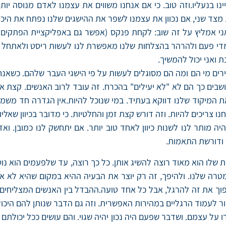
יינו בנעליו.וזה טוב. כי אם אנחנו משווים את עצמנו לאדם מנוסה 
. מצד שני, אם נכוון את עצמנו לשפר את ההישגים שלנו נפתח את הי
י אמליץ על זה שוב: לקחת פנקס (אפשר גם באפליקציית הפתקים ב
ר מדי פעם ולהרהר בהצלחות שלנו מאפשרת לנו לעשות ריסט ולאתחל 
 ואני יכול להמשיך.
ים מי הם ומה הם מסוגלים לעשות על פי הישגי העבר שלהם. כשאנחנ
ושבים כך הם לא "לא יעילים" בהכרח. זה עובד לרוב האנשים. קצת 
 המיקוד שלנו דווקא בעתיד. במי שנוכל להיות.אין הגדרה חד משמעית
ו צריכים להיות. וזה דורש קצת זמן והחלטיות. כי מדובר בכיוון שאליו
 מותר לנו לשנות כיוון לאחד טוב יותר. אם יתחשק לנו כמובן. ואז
 ודורשת התאמות.
לו הוא מאוד רוצה להשיג אותן. כל כך רוצה, עד שלפעמים הוא נוט
רה שלנו. ולהיפך, זה רק יוצר את הבעיה ההיא במקום שהיא לא אמו
וך את זה להרגל, אבל כל אחד טועה.ההבדל בין האנשים המצליחים ב
ר לעמוד הרגליים במהירות האפשרית. וזה גם הדבר שנותן להם היכו
 על עצמם. ושדבר שפעם היה נכון יהיה שגוי. והם עושים ככל יכולת