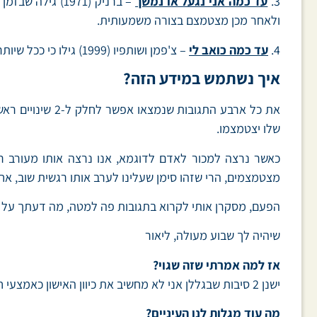
3.
עד כמה אני נגעל או נמשך
ולאחר מכן מצטמצם בצורה משמעותית.
4.
עד כמה כואב לי
– צ'פמן ושותפיו (1999) גילו כי ככל שיותר כואב לנו, כך האישונים שלנו יותר מתרחבים. רצוי להמנע מגרימת כאב מיותר לאנשים. עם זאת, חשוב להכיר את התגובה הזו.
איך נשתמש במידע הזה?
את כל ארבע התג
שלו יצטמצמו.
כאשר נרצה למכור לאדם לדוגמא, אנו נרצה אותו מעורב רג
מצטמצמים, הרי שזהו סימן שעלינו לערב אותו רגשית שוב, א
הפעם, מסקרן אותי לקרוא בתגובות פה למטה, מה דעתך על
שיהיה לך שבוע מעולה, ליאור
אז למה אמרתי שזה שגוי?
ישנן 2 סיבות שבגללן אני לא מחשיב את כיוון האישון כאמצעי חד משמעי לגילוי שקרנים:
מה עוד מגלות לנו העיניים?