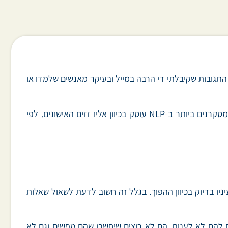
ת התגובות שקיבלתי די הרבה במייל ובעיקר מאנשים שלמדו או
במאמר כתבתי שאם אדם מסתכל לצד ימינה (שלו) למעלה ולאחד הצדדים, זהו אינו סימן לכך שהם משקרים. אחד המודלים המסקרנים ביותר ב-NLP עוסק בכיוון אליו זזים האישונים. לפי
ניו בדיוק בכיוון ההפוך. בגלל זה חשוב לדעת לשאול שאלות
ם להם לא לענות. הם לא רוצים שיחשבו שהם טפשים וגם לא