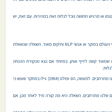
מו או מרגיש תחושה נוכל לגלות זאת במהירות. עם זאת, יש
שפת הגוף מסגירה המון מידע. כל מחשבה שעוברת בראש, גורמת לשינוי פיזיולוגי. גם כאשר אנחנו שותקים. אפילו אם אנחנו אלופי העולם בפוקר או אנשי NLP ותיקים מאוד. השאלה שנשאלת
א שמאוד קשה לזייף אותן. במיוחד אם נצא מנקודת ההנחה
– כשאנחנו מתאמצים להזכר או מתכננים משהו שדורש מאיתנו מאמץ חשיבתי, האישונים שלנו מתרחבים. למעשה, הס ופולט (1964) גילו במחקר שעשו כי
דש האישונים שלנו מתרחבים. השאלה היא מה קורה מיד לאחר מכן. אם