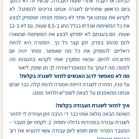
הביתה או לעבוד אחרי שעות העבודה. עכשיו זה לא הזמן.
ביום הראשון שחוזרים לשגרה אנחנו צריכים להסתגל. לא
לקרוע את עצמנו.אף אחד לא באמת מצפה שנספיק לבצע
את כל המשימות שנדחו בגלל החג ב-8.5 שעות. גם לא ב-12
שעות. הם בעצמם לא יספיקו לבצע את המשימות שנשארו
להם מהחג בפרק זמן קצר כל כך. המטרה היא להיות
ריאליים. להספיק את כל מה שאפשר. ומחר יהיה יום
חדש.זהו להיום. עכשיו מסקרן אותי לקרוא בתגובות פה
למטה: מה דעתך על המאמר?שיהיה לך חג שמח, ליאור
מה לא מאפשר לרוב האנשים לחזור לשגרה בקלות?
על פניו, החזרה לשגרה הייתה אמורה להיות קלה. כבר שנים
אנחנו מתאמנים על לצאת לסופ"ש ולחזור ממנו.
איך לחזור לשגרת העבודה בקלות?
השיטה הבאה מלווה אותי כבר די הרבה זמן ועוזרת לי לחזור
לשגרת עבודה במהירות גדולה יחסית: 1. לקחת יום מעבר –
המעבר המהיר מיום חופש ליום עבודה עשוי להוציא את רוב
האנשים מאיפוס.