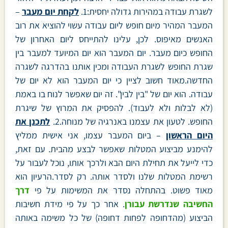
לשגרת עבודה במהירות גדולה יחסית:1.
לקחת יום מעבר
–
המעבר המהיר מיום חופש ליום עבודה עשוי להוציא את רוב
האנשים מאיפוס. לכן, עלינו להתייחס ליום האחרון של
החופש כיום מעבר. יום המעבר הוא יום המיועד למעבר בין
שגרת החופש לשגרת העבודה ומכין אותנו בהדרגה לשגרה
החדשה.מאוד חשוב לציין כי יום המעבר הוא לא יום של
עבודה. הוא יום של "בין לבין". זה יום שאפשר לנוח בו באמת
(לא לבלות ולא לעבוד). להפסיק את המרוץ של שיגרת
החופש. לטעון את עצמנו באנרגיה של מנוחה.2.
לתכנן את
היום הראשון
– ביום המעבר עצמו, אני אישית ממליץ
להימנע מביצוע המטלות שאפשר לבצע מהבית. עם זאת,
כדי לייעל את תחילת היום הבא ולרכך אותו, נוכל לעבור על
רשימת המטלות שלנו ולסדר אותה. רק לסדר.הרעיון הוא
מאוד פשוט. בהתחלה נסדר את המשימות על פי
דרך
החשיבה שנדרשת עבורן
. אחר כך על פי מידת חשיבות
הביצוע (מהדחופה לפחות דחופה) של כל משימה באותה