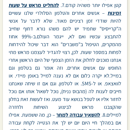
קטן אפילו יותר משהיה קודם.7.
להחליט מראש על שעות
זמינות
– אנשים אחרים והטלפון הסלולרי שלנו עשויים
להיות שודדי זמן רציניים מאוד. שלא לדבר על אנשי
ה"קרייסיס" שתמיד יש להם משהו נורא דחוף שחייב
להתבצע עכשיו ואם לא, ייגמר העולם.ב-99% אחוז
מהמקרים, הטיפול ב"משברים" הוא דבר שיכול להידחות
לפחות במספר שעות. לכן, רצוי להגדיר לעצמנו מראש מתי
אנחנו מוכנים לחלוק את הזמן הצפוף של היום הראשון אחרי
החופש עם אנשים אחרים. וזה אומר גם בטלפון וגם
במייל.לא יקרה כלום אם לא נענה למייל באופן מיידי. או
לוואצאפ. או ל-SMS. או לטלפון. וגם אם זו שיחה שאנחנו
חייבים לענות לה (מהבוס נניח), נוכל לשאול אותו אם נוכל
לחזור אליו או לטפל בנושא עוד מעט. ואז לעשות זאת בחלון
שהקצבנו מראש לביצוע השיחות ולחזרה
למיילים.8.
להשאיר עבודה למחר
– כן, מה ששמעת. אפילו
אם במהלך חיי היום יום יש לך את הנטייה לקחת עבודה