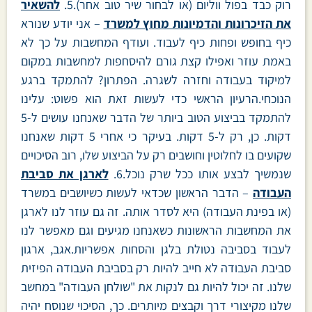
רוק כבד בפול ווליום (או לבחור שיר טוב אחר).5.
להשאיר
את הזיכרונות והדמיונות מחוץ למשרד
– אני יודע שנורא
כיף בחופש ופחות כיף לעבוד. ועודף המחשבות על כך לא
באמת עוזר ואפילו קצת גורם להיסחפות למחשבות במקום
למיקוד בעבודה וחזרה לשגרה. הפתרון? להתמקד ברגע
הנוכחי.הרעיון הראשי כדי לעשות זאת הוא פשוט: עלינו
להתמקד בביצוע הטוב ביותר של הדבר שאנחנו עושים ל-5
דקות. כן, רק ל-5 דקות. בעיקר כי אחרי 5 דקות שאנחנו
שקועים בו לחלוטין וחושבים רק על הביצוע שלו, רוב הסיכויים
שנמשיך לבצע אותו ככל שרק נוכל.6.
לארגן את סביבת
העבודה
– הדבר הראשון שכדאי לעשות כשיושבים במשרד
(או בפינת העבודה) היא לסדר אותה. זה גם עוזר לנו לארגן
את המחשבות הראשונות כשאנחנו מגיעים וגם מאפשר לנו
לעבוד בסביבה נטולת בלגן והסחות אפשריות.אגב, ארגון
סביבת העבודה לא חייב להיות רק בסביבת העבודה הפיזית
שלנו. זה יכול להיות גם לנקות את "שולחן העבודה" במחשב
שלנו מקיצורי דרך וקבצים מיותרים. כך, הסיכוי שנוסח יהיה