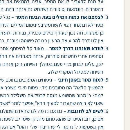
על מנת להעביר לו את המסר, עלינו להתאים את המס
בהסברים, דוגמאות וסיפורים נשתמש גם אנחנו בהם. הרי
לצמצם את כמות המילים בעת הבעת המסר
– ככל שא
מסר לאדם אחר רצוי להשתמש במינימום המילים הנדר
כן פשטות. וזה נכון שעודף מילים טכניות, גבוהות ולוע
אין לנו דרך להביע את הרעיון בצורה פשוטה ומובנת, כ
לוודא שאנחנו בדרך למסר
– מאוד קל להיסחף אחרי א
נסחפים אחרי מחשבות סוררות, אנחנו מאבדים את הדר
לכן, עלינו לבחון מדי פעם במהלך השיחה היכן אנחנו
השיחה למסלול המקורי שלה.
לנסח מסר באופן חיובי
– ניסוחים המערבים בתוכם שימ
להמשיך הלאה" הם מסובכים מדי. ניסוח חיובי משפר א
למה? כי מרוב שהשומע מנסה לבטל את השלילה במשפט,
שאני לא רוצה שתעבור לסעיף הבא” אפשר לומר “אשמ
לשים לב לתגובות
– גם אם נדמה לנו שהאדם שמולנו מב
אם כן, רוב הסיכויים שהוא סתם מהנהן. שימו לב לשפת 
אין משמעות ל"נדמה לי שהדיבור שלי רהוט" אם האדם