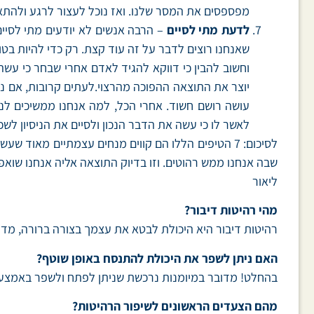
מפספסים את המסר שלנו. ואז נוכל לעצור לרגע ולהתאים
לדעת מתי לסיים
– הרבה אנשים לא יודעים מתי לסיי
שאנחנו רוצים לדבר על זה עוד קצת. רק כדי להיות בטוחי
וחשוב להבין כי דווקא להגיד לאדם אחרי שבחר כי עש
יוצר את התוצאה ההפוכה מהרצוי.לעתים קרובות, אם נמ
עושה רושם חשוד. אחרי הכל, למה אנחנו ממשיכים ל
לאשר לו כי עשה את הדבר הנכון ולסיים את הניסיון לש
לסיכום: 7 הטיפים הללו הם קווים מנחים עצמתיים מאו
שבה אנחנו ממש רהוטים. וזו בדיוק התוצאה אליה אנחנו שו
ליאור
מהי רהיטות דיבור?
רהיטות דיבור היא היכולת לבטא את עצמך בצורה ברורה, מדו
האם ניתן לשפר את היכולת להתנסח באופן שוטף?
בהחלט! מדובר במיומנות נרכשת שניתן לפתח ולשפר באמצעות
מהם הצעדים הראשונים לשיפור הרהיטות?