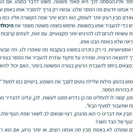
ר אליו.הנוסחה לכך היא מאוד פשוטה. פשוט לדבר כמוהו. אם הוא
 אנחנו יודעים מה המסר שלנו. עכשיו רק צריך להסביר אותו באופן 
דם מבין רעיון יותר לעומק, הוא רוכש יותר שפה הקשורה אליו. כמו ב
ש כדי להעביר אותו בפשטות. שימוש בשפה פשוטה משפר את
היכולת
זיות עשויות לגרום לנו להרגיש יותר מקצועיים. עם זאת, לעתים קרובו
נראה שלא באמת הבנו אותו.
סוציאציות. כי רק נזכרנו במשהו בעקבות מה שאמרו לנו. וזה טבעי 
ך לתוצאה הרצויה. שמירה על מיקוד עוזרת להעביר את המסר בצורה
 נמצאים ביחס להעברת הרעיון בצורה הפשוטה ביותר. האם יכול להי
וש בהמון מילות שלילה נוטים לסבך את השומע. ביטויים כמו למשל 
ת בהירות המסר.
 קשה לו להחליט מה כן נדרש ממנו לעשות. לכן, עלינו להגדיר מה
ח שתעבור לסעיף הבא”.
ין את דברינו כי הוא מהנהן, רצוי שנשים לב לשאר שפת הגוף שלו. 
הגוף של הצד השני!
 שמולנו לא באמת מבין מה אנחנו רוצים. או יותר גרוע, אם הוא 