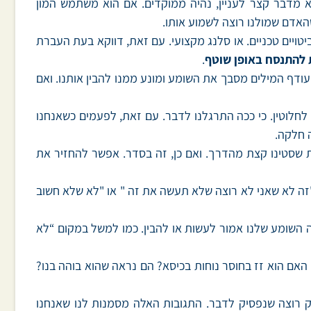
 מדבר קצר לעניין, נהיה ממוקדים. אם הוא משתמש המון
שהאדם שמולנו רוצה לשמוע אותו.
יטויים טכניים. או סלנג מקצועי. עם זאת, דווקא בעת העברת
 להתנסח באופן שוטף
.
ת עודף המילים מסבך את השומע ומונע ממנו להבין אותנו. ואם
לחלוטין. כי ככה התרגלנו לדבר. עם זאת, לפעמים כשאנחנו
 חלקה.
ות שסטינו קצת מהדרך. ואם כן, זה בסדר. אפשר להחזיר את
"זה לא שאני לא רוצה שלא תעשה את זה " או "לא שלא חשוב
 השומע שלנו אמור לעשות או להבין. כמו למשל במקום “לא
האם הוא זז בחוסר נוחות בכיסא? הם נראה שהוא בוהה בנו?
רק רוצה שנפסיק לדבר. התגובות האלה מסמנות לנו שאנחנו