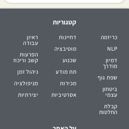
קטגוריות
כריזמה
דחיינות
ראיון
עבודה
NLP
מוטיבציה
הפרעות
דמיון
שכנוע
קשב וריכוז
מודרך
תת מודע
ניהול זמן
שפת גוף
מכירות
מניפולציה
ביטחון
עצמי
אסרטיביות
יצירתיות
קבלת
החלטות
על האתר