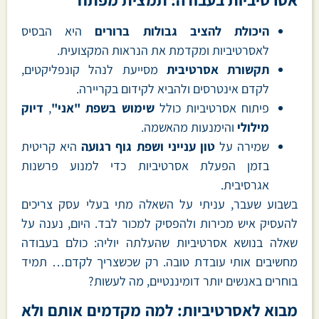
אסרטיביות בעבודה: תמצית מפתח
היכולת להציב גבולות ברורים
היא הבסיס
לאסרטיביות ומקדמת את הנראות המקצועית.
תקשורת אסרטיבית
מסייעת לנהל קונפליקטים,
לקדם אינטרסים ולהביא לקידום בקריירה.
פיתוח אסרטיביות כולל
שימוש בשפת "אני"
,
דיוק
מילולי
והימנעות מהאשמה.
שמירה על
טון ענייני ושפת גוף רגועה
היא קריטית
בזמן הפעלת אסרטיביות כדי למנוע פרשנות
אגרסיבית.
בשבוע שעבר, עניתי על השאלה מתי בעלי עסק צריכים
להעסיק איש מכירות ולהפסיק למכור לבד. היום, נענה על
שאלה בנושא אסרטיביות שהעלתה יוליה: כולם בעבודה
מחשיבים אותי עובדת טובה. רק שכשצריך לקדם… תמיד
בוחרים באנשים יותר דומיננטיים, מה לעשות?
מבוא לאסרטיביות: למה מקדמים אותם ולא