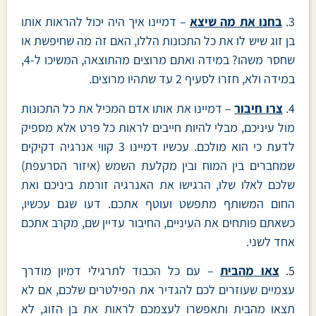
3.
בחנו את מה שיצא
– דמיינו איך היה יכול להראות אותו
בן זוג שיש לו את כל התכונות הללו, האם זה מה שחיפשת או
שחסר משהו? במידה ואתם מרוצים מהתוצאה, המשיכו ל-4,
במידה ולא, חזרו לסעיף 2 עד שתהיו מרוצים.
4.
צרו חיבור
– דמיינו את אותו אדם המכיל את כל התכונות
מול עיניכם, מבלי להיות חייבים לראות כל פרט אלא מספיק
לדעת כי הוא מולכם. עכשיו דמיינו 3 קווי אנרגיה דקיקים
שמחברים בין המוח ובין מקלעת השמש (איזור הסרעפת)
שלכם לאלו שלו, הרגישו את האנרגיה זורמת ביניכם ואת
החום המשותף מתפשט ועוטף אתכם. דעו שגם עכשיו,
כשאתם פותחים את העיניים, החיבור עדיין שם, מקרב אתכם
אחד לשני.
5.
צאו מהבית
– עם כל הכבוד לתרגילי דמיון מודרך
עצמיים שעוזרים לכם להגדיר את הפילטרים שלכם, אם לא
תצאו מהבית ותאפשרו לעצמכם לראות את בן הזוג, לא