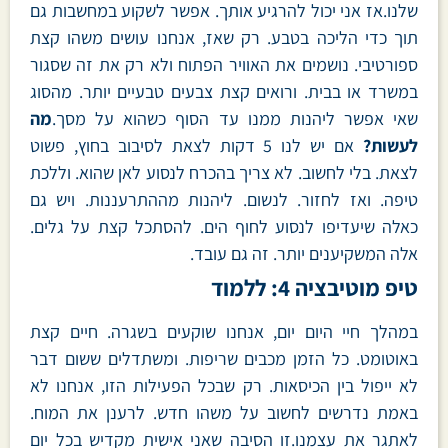
שלנו.אז אני יכול להרגיע אותך. אפשר לשקוע במחשבות גם
תוך כדי הליכה בטבע. רק שאז, אנחנו עושים משהו קצת
ספורטיבי. נושמים את האוויר הפתוח ולא רק את זה שסגור
במשרד או בבית. ורואים קצת צבעים טבעיים יותר. מהסוג
שאי אפשר ליהנות ממנו עד הסוף כשהוא על מסך.
מה
לעשות?
אם יש לנו 5 דקות לצאת לסיבוב בחוץ, פשוט
לצאת. בלי לחשוב. לא צריך בהכרח לנסוע לאן שהוא. וללכת
טיפה. ואז לחזור. לנשום. ליהנות מההתרעננות. ויש גם
כאלה שיעדיפו לנסוע לחוף הים. להסתכל קצת על גלים.
אלה המשקיענים יותר. זה גם עובד.
טיפ מוטיבציה 4: ללמוד
במהלך חיי היום יום, אנחנו שוקעים בשגרה. חיים קצת
באוטומט. כל הזמן מכבים שריפות. ומשתדלים ששום דבר
לא ייפול בין הכיסאות. רק שבכל הפעילות הזו, אנחנו לא
באמת נדרשים לחשוב על משהו חדש. לרענן את המוח.
לאתגר את עצמנו.זו הסיבה שאני אישית מקדיש בכל יום