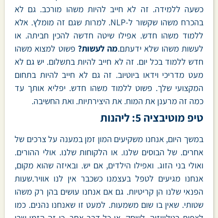
כשעה ללמידה. זה לא חייב להיות משהו מורכב. גם לא
בהכרח משהו שקשור ל-NLP. למרות שגם זה מומלץ. אלא
ללמוד משהו חדש. אפילו שיטה חדשה להכין חביתה. או
לעשות משהו שלא ידעתם.
מה לעשות?
פשוט למצוא משהו
חדש ללמוד בכל יום. זה לא חייב להיות בתשלום. יש גם לא
מעט מדריכי וידאו ביוטיוב. זה גם לא חייב להיות בתחום
המקצועי שלך. פשוט ללמוד משהו חדש. יפליא אותך עד
כמה זה מרענן את המוח. את היצירתיות. ואת החשיבה.
טיפ מוטיבציה 5: ליהנות
במשך היום, אנחנו משקיעים המון זמן במענה על צרכים של
אחרים. של הבוסים שלנו. או הלקוחות שלנו. אולי ההורים.
ואולי בני הזוג. ואפילו הילדים, אם יש. ובאיזה שהוא מקום,
אנחנו מגיעים לטפל בעצמנו כשכבר אין לנו אוויר.שעות
הפנאי שלנו הן קריטיות. גם אם אנחנו עושים בהן רק משהו
שטותי. שאין בו שום משמעות. למעט זו שאנחנו נהנים. כמו
לצפות בטלוויזיה. לשחק. או כל דבר אחר. כי זה הזמן שבו