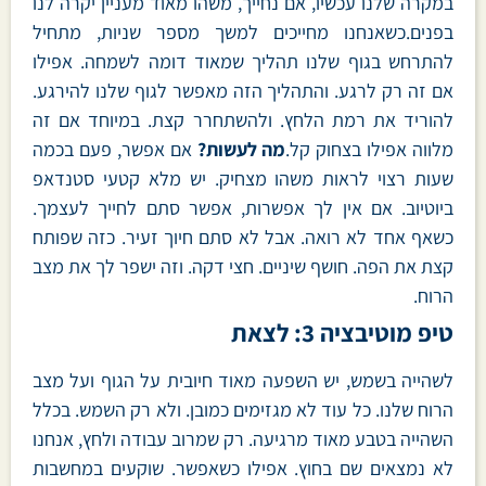
במקרה שלנו עכשיו, אם נחייך, משהו מאוד מעניין יקרה לנו
בפנים.כשאנחנו מחייכים למשך מספר שניות, מתחיל
להתרחש בגוף שלנו תהליך שמאוד דומה לשמחה. אפילו
אם זה רק לרגע. והתהליך הזה מאפשר לגוף שלנו להירגע.
להוריד את רמת הלחץ. ולהשתחרר קצת. במיוחד אם זה
מלווה אפילו בצחוק קל.
מה לעשות?
אם אפשר, פעם בכמה
שעות רצוי לראות משהו מצחיק. יש מלא קטעי סטנדאפ
ביוטיוב. אם אין לך אפשרות, אפשר סתם לחייך לעצמך.
כשאף אחד לא רואה. אבל לא סתם חיוך זעיר. כזה שפותח
קצת את הפה. חושף שיניים. חצי דקה. וזה ישפר לך את מצב
הרוח.
טיפ מוטיבציה 3: לצאת
לשהייה בשמש, יש השפעה מאוד חיובית על הגוף ועל מצב
הרוח שלנו. כל עוד לא מגזימים כמובן. ולא רק השמש. בכלל
השהייה בטבע מאוד מרגיעה. רק שמרוב עבודה ולחץ, אנחנו
לא נמצאים שם בחוץ. אפילו כשאפשר. שוקעים במחשבות