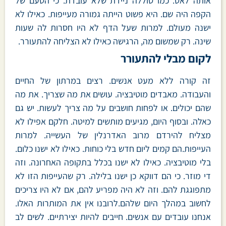
אותה לאט. כמו סוללה ניידת שלא עובדת. כי הטעם של
הקפה היה שם. היא פשוט הייתה גמורה מעייפות. כאילו לא
ישנה מעולם. למרות שעל הדף לא היו חסרות לה שעות
שינה. רק שמשום מה, הרגישה כאילו לא הצליחה להתעורר.
לקום מבלי להתעורר
זה קורה ללא מעט אנשים. רצים במרתון של החיים
והעבודה. מאבדים מוטיבציה. עושים את מה שצריך. את מה
שהם יכולים. או לפחות חושבים על מה צריך לעשות. יש גם
כאלה. ובסוף היום, מגיעים מותשים למיטה. חלקם אפילו לא
מצליח להירדם מרוב האדרנלין של העשייה. למרות
העייפות.הם קמים ליום חדש בלי כוחות. כאילו לא ישנו כלום.
בלי מוטיבציה. כאילו לא ישנו בכלל בתקופה האחרונה. וזה
די מוזר. כי הם דווקא כן ישנו בלילה. רק שהעייפות הזו לא
מתפוגגת להם. וזה לא היה מפריע להם, אם לא היו צריכים
לחשוב במהלך היום שלהם.לרובנו אין את המותרות האלו.
אנחנו עובדים עם אנשים. חייבים להיות יצירתיים. לשים לב