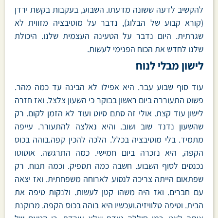
להקשיב לדעה ששונה מדעתו. השבוע, בעקבות בקשת ירדן
(קורא קבוע של הבלוג), נדבר על מוטיבציה מזווית לא
שגרתית. היום נדבר על הטעינה העצמית שלנו. היכולת
שלנו לחדש את הכוח הפנימי לעשות.
לישון מבלי לנוח
עוד סוף שבוע עבר. היא אפילו לא הבינה עד כמה מהר.
פשוט התעוררה ביום ראשון בבוקר כי השעון צלצל. ואז חזרה
לישון עוד קצת. אולי זה סתם סיוט ועוד לא הזמן לקום. רק
שהשעון נדנד שוב ושוב. והיא נאלצה להתעורר. עייפה
מתמיד. בלי מוטיבציה בכלל. הלכה להכין קפה.בוהה בכוס
הקפה, היא נזכרה ביום חמישי. כמה התרגשה. אוטוטו
נכנסים לסוף השבוע. חשבה כמה תספיק. וכמה תנוח. רק
שפתאום הייתה צריכה לנסוע לארוחה משפחתית. ואז יצאה
עם חברים. ואז היה משהו קטן לעשות. ולנקות טיפה את
הבית. וטיפה טלוויזיה.ועכשיו היא בוהה בכוס הקפה. מרוקנת