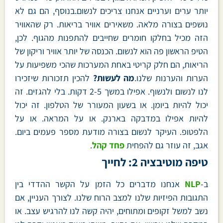
יותר ערים וערניים אנחנו צריכים לנשום.בנוסף, הם גם לא
נושפים בצורה מלאה. משאירים אוויר בריאות. רק שהאוויר
הזה מכיל בחלקו חומרים שחייבים להתפנות מהגוף. לכן,
הטיפ הראשון פה הוא לנשום. הכנסה של יותר אוויר וריקון של
הריאות, הם חלק קריטי באחת המערכות שהכי משפיעות על
הערות והערנות שלנו.
מה לעשות?
להכין תזכורות שיזכירו
לנו לנשום ולנשוף. אפילו במשך 2-5 דקות. בלי להגזים. זה
יכול להיות ביומן. או בשעון המעורר של הטלפון. זה יכול
להיות אפילו במדבקה בארנק. או על המראה. או על
הלפטופ. העיקר לנשום בצורה מודעת מספר פעמים ביום.
אגב, זה עוזר גם להפחית
פחד קהל
.
טיפה מוטיבציה 2: לחייך
ב-
NLP
אנחנו מדברים כל הזמן על הקשר ההדדי בין
התגובות הפיזיות שלנו למצב הרוח שלנו. לצורך העניין, אם
נשב למשל זקופים ומתוחים, יהיה קשה לנו להרגיש עצב. או