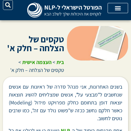
על האתר
קורסי אונליין
קטגוריות מאמרים
טקסים של
הצלחה – חלק א'
בית
>
העצמה אישית
>
טקסים של הצלחה – חלק א'
בשנים האחרונות, אני מנהל סדרה של ראיונות עם אנשים
שנחשבים ל"מבצעי על", אנשים שמצליחים להשיג תוצאות
יוצאות דופן בתחומם כחלק מפרויקט מידול (Modeling)
כאשר חלקם נחשב ככזה ש"פשוט נולד עם זה", כמו שרבים
נוטים לחשוב.
אחת מהנחות היסוד של ה-
NLP
טוענת כי יש לכולנו את כל