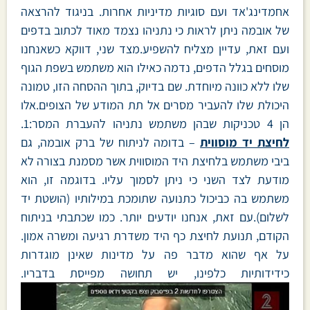
אחמדינג'אד ועם סוגיות מדיניות אחרות. בניגוד להרצאה
של אובמה ניתן לראות כי נתניהו נצמד מאוד לכתוב בדפים
ועם זאת, עדיין מצליח להשפיע.מצד שני, דווקא כשאנחנו
מוסחים בגלל הדפים, נדמה כאילו הוא משתמש בשפת הגוף
שלו ללא כוונה מיוחדת. שם בדיוק, בתוך ההסחה הזו, טמונה
היכולת שלו להעביר מסרים אל תת המודע של הצופים.אלו
הן 4 טכניקות שבהן משתמש נתניהו להעברת המסר:1.
לחיצת יד מוסווית
– בדומה לניתוח של ברק אובמה, גם
ביבי משתמש בלחיצת היד המוסווית אשר מסמנת בצורה לא
מודעת לצד השני כי ניתן לסמוך עליו. בדוגמה זו, הוא
משתמש בה כביכול כתנועה שתומכת במילותיו (הושטת יד
לשלום).עם זאת, אנחנו יודעים יותר. כמו שכתבתי בניתוח
הקודם, תנועת לחיצת כף היד משדרת רגיעה ומשרה אמון.
על אף שהוא מדבר פה על מדינות שאינן מוגדרות
כידידותיות כלפינו, יש תחושה מפייסת בדבריו.