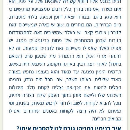
רבים בנוגע אליו דווקא קשורה לשונאים שלו. על פניו, הוא
אינו משדר אמינות בדרך כלל ורבים ממצביעיו מרגישים כי
הוא פגע בהם. ובצורה יוצאת דופן וכמעט בלתי מוסברת,
ביום הבחירות, הם בוחרים בו שוב.יש כאלה שמשייכים זאת
לזיכרון ציבורי קצר. יש כאלה שמשייכים זאת להתמודדות
בזירות שבהן המתחרים שלו פחות כריזמטיים ממנו. יש
אפילו כאלה שאפילו משייכים זאת לרבנים וקמעות. זה לא
זה.הרי אחרי הכל, הוא התמודד מול שמעון פרס (הנואם
בחסד) לאחר רצח רבין. באותה תקופה, השמאל היה בשיאו,
תדמית הימין נפגעה עד מאוד והוא בעצמו נתפש בצורה
מאוד שלילית. באותו השלב, שבו הכל היה נגדו, נתניהו
הצליח להטות את הכף.אם נצליח לקחת חלק מיכולות
השכנוע שלו וליישם אותן בתוך העסק שלנו בצורה אתית,
נוכל להביא לקוחות לשוב ולחזור לרכוש מאיתנו בשנית. ומי
מאיתנו לא היה רוצה לקוחות נאמנים שחוזרים ואפילו
מביאים חברים?
איך בנימין נתניהו גורם לנו להסכים איתו?