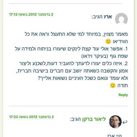
2 בדצמבר 2012 בשעה 17:13
ארז
הגיב:
מאמר מצוין, במיוחד למי שלא התעצל וראה את כל
הווידיאו 🙂
1. אפשר אולי עוד קצת לינקים שיעזרו בניתוח ולמידה על
שפת גוף (בעיקר וידאו)
2. איזה כלים יעזרו לדעתך להעביר דעות,לשכנע וליצור
אמון והקשבה כשאתה יושב עם חברים בישיבה חברית,
ולא עומד ונואם כשכל העיניים נשואות אלייך?
תודה 🙂
Reply
2 בדצמבר 2012 בשעה 17:22
ליאור ברקן
הגיב:
היי ארז,