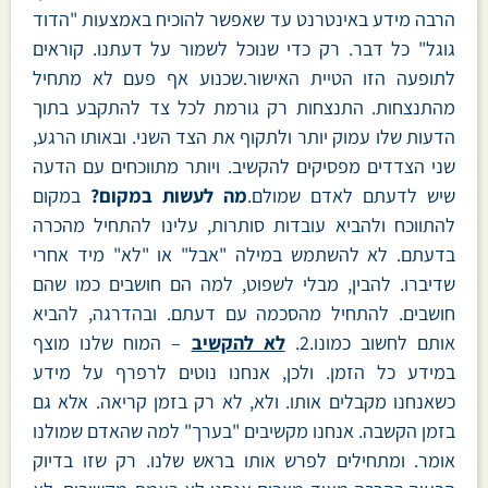
הרבה מידע באינטרנט עד שאפשר להוכיח באמצעות "הדוד
גוגל" כל דבר. רק כדי שנוכל לשמור על דעתנו. קוראים
לתופעה הזו הטיית האישור.שכנוע אף פעם לא מתחיל
מהתנצחות. התנצחות רק גורמת לכל צד להתקבע בתוך
הדעות שלו עמוק יותר ולתקוף את הצד השני. ובאותו הרגע,
שני הצדדים מפסיקים להקשיב. ויותר מתווכחים עם הדעה
שיש לדעתם לאדם שמולם.
מה לעשות במקום?
במקום
להתווכח ולהביא עובדות סותרות, עלינו להתחיל מהכרה
בדעתם. לא להשתמש במילה "אבל" או "לא" מיד אחרי
שדיברו. להבין, מבלי לשפוט, למה הם חושבים כמו שהם
חושבים. להתחיל מהסכמה עם דעתם. ובהדרגה, להביא
אותם לחשוב כמונו.2.
לא להקשיב
– המוח שלנו מוצף
במידע כל הזמן. ולכן, אנחנו נוטים לרפרף על מידע
כשאנחנו מקבלים אותו. ולא, לא רק בזמן קריאה. אלא גם
בזמן הקשבה. אנחנו מקשיבים "בערך" למה שהאדם שמולנו
אומר. ומתחילים לפרש אותו בראש שלנו. רק שזו בדיוק