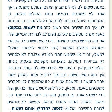
הבעיה.בהרבה מאוד מצבים אנחנו לא באמת מקשיבים. לא
באמת שמים לב למילים שבהן האדם שמולנו משתמש. ואף
אחד לא משתמש במילים סתם. המילים שלהם, הן
המפתחות היעילים ביותר לתת המודע שלהם. כי הן מרמזות
לנו איך הם חושבים. ומה חשוב להם.
מה לעשות במקום?
כאשר אנחנו מקשיבים לאדם, נשים לב לבחירת המילים שלו.
אם הוא מדגיש מילה מסוימת, זה כי היא חשובה לו. אם הוא
משתמש במילת השוואה (כמו לקרוא למישהו "שועל"
למשל), זה דימוי שמגיע מתת המודע שלו.וזה לא מסתיים
רק בבחירת המילים. כשאנחנו מקשיבים באמת, אנחנו
יכולים להבין איך ההיגיון של האדם שמולנו עובד. ואם נבין
איך הוא הסיק משהו, נבין איך להוביל אותו להסיק משהו
אחר בהמשך.זו הקשבה אמיתית. כזו שמספקת לנו הסברים
משכנעים באמת. ומכאן, נוכל להשתמש בשפה ובהיגיון שלו
כדי לשכנע אותו. מן הסתם, הוא יגיב לזה הרבה יותר טוב
מאשר להסבר הגיוני שהכנו מראש, שפשוט לא מתאים
לצורת החשיבה שלו.3.
לנסות להלחיץ אותם לעשות
–