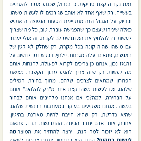
זאת נקודה קצת טריקית. כי בגדול, שכנוע אמור להסתיים
בעשייה. רק שאף אחד לא אוהב שגורמים לו לעשות משהו.
ובדיוק על הגבול הזה מתקיימת הטעות הנפוצה הזאת.יש
כאלה שיניחו שעצם כך שהפגישה עוברת טוב, כל מה שצריך
לעשות זה להלחיץ את האדם שמולם לקנות. זה אולי יעבוד
עם מישהו שהיה קונה בכל מקרה, רק שחלק לא קטן של
האנשים, פתאום יעלה מגננות. יילחץ. ויבקש זמן לחשוב על
זה.אז נכון, אנחנו כן צריכים לקרוא לפעולה. להנחות אותם
מה לעשות. רק שזה צריך להגיע מתוך הקשבה. מציאת
הפתרון שמתאים לצרכים שלהם. מתוך בחירת המילים
שלהם. ואז לעשות משהו קצת אחר מ"רק להלהיב" אותם
על הבחירה. למה?כי אם אנחנו מלהיבים אותם לבחור
במשהו. אנחנו משקיעים בעיקר במעורבות הרגשית שלהם.
שהיא נדרשת. רק שהיא חייבת להיות מאוזנת בהיגיון.
אחרת, אותו אדם יחזור הביתה. ההתרגשות תרד. פתאום
הוא לא יזכור למה קנה. וירצה להחזיר את המוצר.
מה
לעשות במקום?
הסוד הוא בביטחון. אנחנו צריכים לשאוף