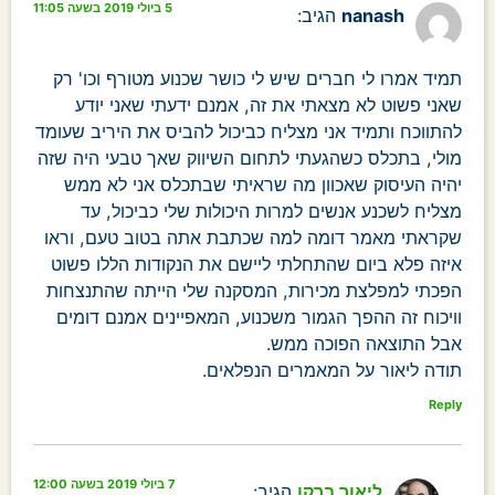
5 ביולי 2019 בשעה 11:05
nanash
הגיב:
תמיד אמרו לי חברים שיש לי כושר שכנוע מטורף וכו' רק
שאני פשוט לא מצאתי את זה, אמנם ידעתי שאני יודע
להתווכח ותמיד אני מצליח כביכול להביס את היריב שעומד
מולי, בתכלס כשהגעתי לתחום השיווק שאך טבעי היה שזה
יהיה העיסוק שאכוון מה שראיתי שבתכלס אני לא ממש
מצליח לשכנע אנשים למרות היכולות שלי כביכול, עד
שקראתי מאמר דומה למה שכתבת אתה בטוב טעם, וראו
איזה פלא ביום שהתחלתי ליישם את הנקודות הללו פשוט
הפכתי למפלצת מכירות, המסקנה שלי הייתה שהתנצחות
וויכוח זה ההפך הגמור משכנוע, המאפיינים אמנם דומים
אבל התוצאה הפוכה ממש.
תודה ליאור על המאמרים הנפלאים.
Reply
7 ביולי 2019 בשעה 12:00
ליאור ברקן
הגיב: