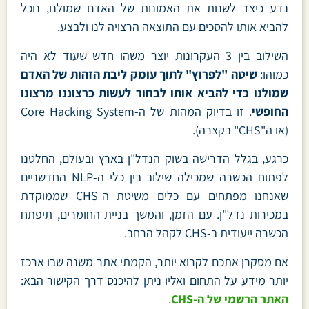
נדע כיצד לשנות את האמונות של האדם שמולנו, נוכל
להביא אותו להסכים עם התוצאה הרצויה לנו ולבצע.
השילוב בין 3 העקרונות יוצר משהו חדש שעוד לא היה
כמוהו:
שיטה "לפרוץ" לתוך עומק ליבת הזהות של האדם
שמולנו כדי להביא אותו לבחור לעשות כרצוננו מרצונו
החופשי
. זו בדיוק המהות של ה-Core Hacking System
(או ה"CHS" בקצרה).
כרגע, בגלל הדרישה בשוק הנדל"ן בארץ ובעולם, החלטנו
לפתוח הכשרה שמכילה שילוב בין כלי ה-NLP החדשניים
שאנחנו מפתחים עם כלים משיטת ה-CHS שממוקדת
במכירות נדל"ן. עם הזמן, והמשך בניית החומרים, תיפתח
הכשרה ייעודית ב-CHS לקהל הרחב.
אם מסקרן אתכם לקרוא יותר, הקמתי אתר משנה שבו ארכז
יותר מידע על התחום ואליו ניתן להיכנס דרך הקישור הבא:
האתר הרשמי של ה-CHS
.