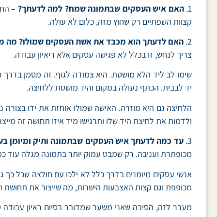
1.
האם איש העסקים שבתמונה שמח? למה לדעתך?
– החיו
קצוות השפתיים רק שחוץ מזה, כלום לא עולה.
2.
האם לדעתך הוא מכבד את אשת העסקים שמולו? מה מרמ
צריך לנחש, זו בכלל לא פגישה עסקים אלא ריאיון עבודה.
שימו לב ליד הלא מושטת. היא צמודה לגוף. זה מסמן בדרך כ
יד לבבית. הכתף נעולה במקום והיד מושטת ללחיצה.
הלחיצה גם היא מוזרה. האישה שמולו אוחזת את ידו בצורה נ
ולדמות את לחיצת היד שלו ותרגישו מיד איזו תחושה זה מייצר
3.
עד כמה לדעתך איש העסקים שבתמונה ותיק ומיומן בע
מכופתרת ועניבה. רק שמבט עמוק יותר בתמונה מגלה עוד כמ
אנשי עסקים מיומנים בדרך כלל לא ילכו עם חולצה שכל כך גד
מכופפת וגם קצות האצבעות הישרות, מה שייצור את תחושת ה
מעבר לזה, הסיבה שאני משער שמדובר בסיום ראיון עבודה ט