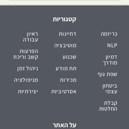
קטגוריות
כריזמה
דחיינות
ראיון
עבודה
NLP
מוטיבציה
הפרעות
דמיון
שכנוע
קשב וריכוז
מודרך
תת מודע
ניהול זמן
שפת גוף
מכירות
מניפולציה
ביטחון
עצמי
אסרטיביות
יצירתיות
קבלת
החלטות
על האתר