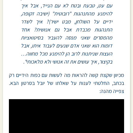
עם עט, טבעת ובטח לא עם הנייד, אבל איך
להימנע מהתנהגות "רובוטית" (ישיבה זקופה,
ידיים על השולחן, מבט ישיר)? איך לשדר
התנהגות מכבדת אבל גם אנושית? אחד
מהמסרים שאני מנסה להעביר בסיטואציות
דומות הוא שאני אדם שנעים לעבוד איתו, אבל
העצות שניתנות לרוב הן להימנע מכל מחווה…
בקיצור, איך עושים את זה אנושי ולא מלאכותי".
מכיוון שקצת קשה להראות מה לעשות עם כפות הידיים רק
בכתב, החלטתי לענות על שאלתו של יובל בסרטון הבא.
צפייה מהנה: