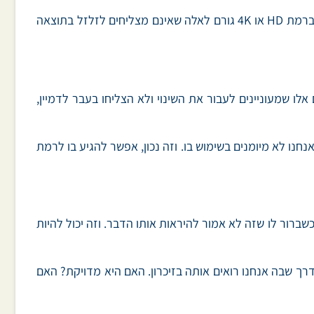
עם זאת, שני סוגי הדמיון עובדים. ולא, לא באמת צריך לראות משהו בצורה חדה כדי שהוא יעבוד. רק שעודף הציפיה לקבל סרטון ברמת HD או 4K גורם לאלה שאינם מצליחים לזלזל בתוצאה
ו שמעוניינים לעבור את השינוי ולא הצליחו בעבר לדמיין,
נחנו לא מיומנים בשימוש בו. וזה נכון, אפשר להגיע בו לרמת
שברור לו שזה לא אמור להיראות אותו הדבר. וזה יכול להיות
דרך שבה אנחנו רואים אותה בזיכרון. האם היא מדויקת? האם