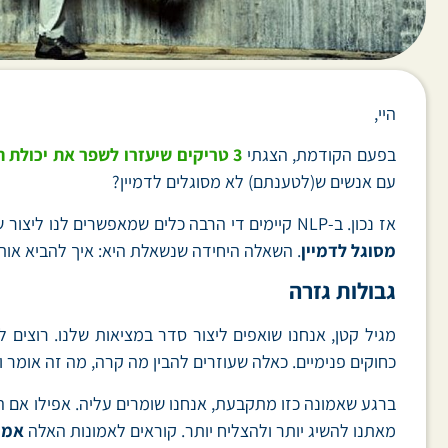
היי,
בפעם הקודמת, הצגתי
3 טריקים שיעזרו לשפר את יכולת הריכוז שלנו
עם אנשים ש(לטענתם) לא מסוגלים לדמיין?
אז נכון. ב-NLP קיימים די הרבה כלים שמאפשרים לנו ליצור שינוי גם ללא שימוש בדמיון. עם זאת, חבל לוותר על מגוון הכלים שכן דורשים דמיון. במיוחד בהנחה שאין דבר כזה באמת.
מסוגל לדמיין
. השאלה היחידה שנשאלת היא: איך להביא אות
גבולות גזרה
מגיל קטן, אנחנו שואפים ליצור סדר במציאות שלנו. רוצים 
כחוקים פנימיים. כאלה שעוזרים להבין מה קרה, מה זה אומר 
ברגע שאמונה כזו מתקבעת, אנחנו שומרים עליה. אפילו אם ה
מאתנו להשיג יותר ולהצליח יותר. קוראים לאמונות האלה
אמו