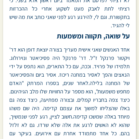
לא רציתי לפרסם את המאמר ביום ראשון אלא בשני. כי
רציתי לתת לאבק מעט לשקוע אחרי כל ההכרזות
בתקשורת. וגם לי, להירגע רגע לפני שאני כותב את מה שיש
לי להגיד.
על שואה, תקווה ומשמעות
אחד האנשים שאני אישית מעריך בצורה יוצאת דופן הוא דר'
ויקטור פרנקל ז"ל. דר' פרנקל היה פסיכיאטר ונוירולוג.
תלמידו של פרויד. וככה, עם כל התארים, הוא נתפס על ידי
הנאצים והפך לאסיר במחנה ריכוז. אסיר ביום והפסיכיאטר
של המחנה בלילה.לאחר שנים, בספרו המרתק "האדם
מחפש משמעות", הוא מספר על החוויות שלו מלב הגיהינום.
כיצד צפה בחבריו קמלים. ובצורה מפתיעה, כיצד צפה גם
באלו שהצליחו למשוך את עצמם קדימה. היה שם משהו
מיוחד באלה שמשכו קדימה.חשוב לציין, רגע לפני שנמשיך,
שהוא לא האשים לרגע את אלה שלא שרדו. גם לא זלזל
בהם. כל אחד מתמודד אחרת עם אירועים. בעיקר עם