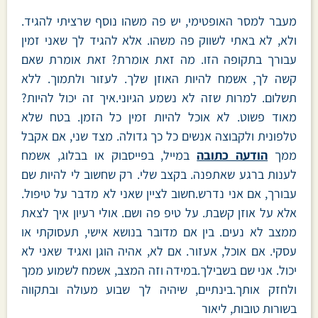
מעבר למסר האופטימי, יש פה משהו נוסף שרציתי להגיד.
ולא, לא באתי לשווק פה משהו. אלא להגיד לך שאני זמין
עבורך בתקופה הזו. מה זאת אומרת? זאת אומרת שאם
קשה לך, אשמח להיות האוזן שלך. לעזור ולתמוך. ללא
תשלום. למרות שזה לא נשמע הגיוני.איך זה יכול להיות?
מאוד פשוט. לא אוכל להיות זמין כל הזמן. בטח שלא
טלפונית ולקבוצה אנשים כל כך גדולה. מצד שני, אם אקבל
ממך
הודעה כתובה
במייל, בפייסבוק או בבלוג, אשמח
לענות ברגע שאתפנה. בקצב שלי. רק שחשוב לי להיות שם
עבורך, אם אני נדרש.חשוב לציין שאני לא מדבר על טיפול.
אלא על אוזן קשבת. על טיפ פה ושם. אולי רעיון איך לצאת
ממצב לא נעים. בין אם מדובר בנושא אישי, תעסוקתי או
עסקי. אם אוכל, אעזור. אם לא, אהיה הוגן ואגיד שאני לא
יכול. אני שם בשבילך.במידה וזה המצב, אשמח לשמוע ממך
ולחזק אותך.בינתיים, שיהיה לך שבוע מעולה ובתקווה
בשורות טובות, ליאור