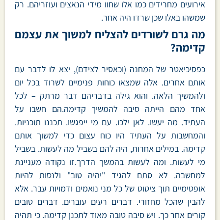
אירועים מחרידים כמו אלו שחוו מידי הנאצים ועוזריהם. רק
שמשהו באלו שכן שרדו היה אחר.
מה גרם לשורדים להצליח למשוך את עצמם
קדימה?
כפסיכיאטר של המחנה (וכאסיר לצידם), יצא לו לדבר עם
אותם אחרים. אלה שמצאו כוחות פנימיים לשרוד בכל יום
ולהמשיך הלאה. והוא גילה בדבריהם דבר מרתק – לכל
אחד מהם הייתה סיבה להמשיך קדימה.הם חשבו על
העתיד. מה יעשו. לאן ילכו. עם מי ייפגשו. תכננו תוכניות.
והמחשבות על העתיד היו כוח עצום כדי למשוך אותם
קדימה. במילים אחרות, היה להם בשביל מה לעשות. בשביל
מי לעשות. ומה לעשות בהמשך הדרך.זו נקודה מעניינת
למחשבה. לא סתם להגיד "יהיה טוב" ולנסות להיות
אופטימיים תוך ציטוט של כל מני נואמים ודמויות עבר. אלא
להבין שהכל מחזורי. דברים רעים עוברים. דברים טובים
קורים אחר כך. ויש סיבה טובה מאוד לתכנן קדימה. כי תהיה