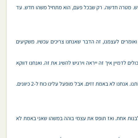
חדש. מטרה חדשה. רק שבכל פעם, הוא מתחיל משהו חדש. עד
אומרים לעצמנו, זה הדבר שאנחנו צריכים עכשיו. משקיעים
ם לדמיין איך זה ייראה וירגיש להשיג את זה. ואנחנו דווקא
לא כי ההיא לא חשובה. אלא כי עכשיו אנחנו רוצים להשיג 2 מטרות שונות. כאילו 2 אנשים תופסים אותנו. כל אחד תופס יד. ומושך אותנו. אנחנו לא באמת זזים. אבל מופעל עלינו כוח ל-2 כיוונים.
ב לבנות אחת. ואז תופס את עצמי בוהה במשהו שאני באמת לא