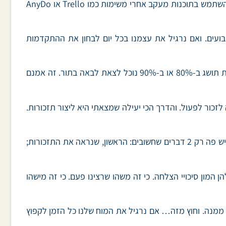
לכן, רצוי לכתוב את המטרות שלנו. ואפילו לחלק אותן ל"רוצה לעשות", "עושה" ו"סיימתי". ניתן לעשות את זה בכתב. או לחליפין להשתמש בתוכנות מעקב אחרי משימות כמו Trello או AnyDo
בועים. ואם נרגיל את עצמנו בכל יום לבחון את ההתקדמות
כך, לא כל דבר חדש שנשמע עליו יוכל להיכנס למיקוד שלנו. יש את מה שעושים כרגע. ויש את רשימת הבאים בתור. כשמטרה אחת תושג ב-80% או ב-90% נוכל לצאת לבאה בתור. זה אמנם
זכור לפעול. והדרך הכי יעילה שמצאתי היא ליצור תזכורות.
זה יכול להיות צילום של ההגעה למטרה. זה יכול להיות הדבר שנשיג אחרי שהגענו אליה. זה יכול להיות גם סתם מדבקיות קטנות. יש פה רק 2 דברים שחשובים: הראשון, שנראה את התזכורות;
 המון סיכויי הצלחה. כי זה משהו שרצינו פעם. כי זה מישהו
ממנה. וחוץ מזה… אם נרגיל את המוח שלנו כל הזמן לקפוץ