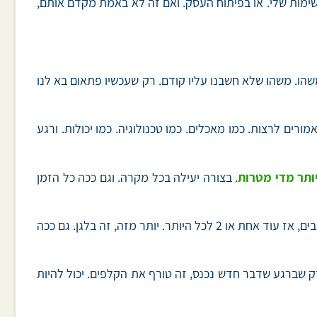
המשימות שלי. או בפיתוח העסק. ואם זה לא באמת מקדם אותם,
שהו. משהו שלא חשבנו עליו קודם. רק שעכשיו פתאום בא לנו
ים לרצות. כמו מאכלים. כמו טכנולוגיה. כמו יכולות. ורגע
יותר מדי מטרות
. בצורה יעילה בכל מקרה. וגם ככה כל הזמן
השאיפה שלנו היא לצמצם את כמות המטרות הפעילות. אלה שאנחנו פועלים לכיוונן בו זמנית. אם אפשר, אז אחת בכל פעם. אם חייבים, אז עוד אחת או 2 לכל היותר. יותר מזה, זה בלגן. גם ככה
רק שברגע שדבר חדש נכנס, זה טורף את הקלפים. יכול להיות