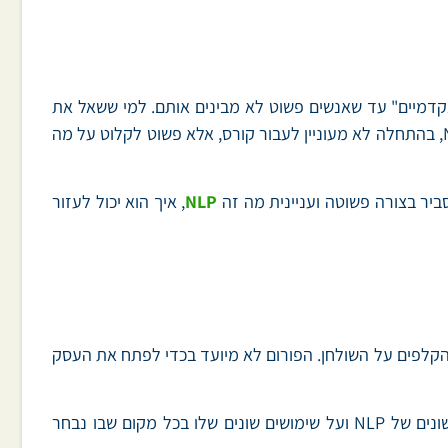
רנט כ"כ עסוקים ב"להישמע אקדמיים" עד שאנשים פשוט לא מבינים אותם. למי ששאל את
עצמו, "חקר התפישה הסובייקטיבית של התודעה" או "ניתוב לשוני פיזיולוגי" זה פשוט הסבר גרוע, כי אדם שרוצה להבין מה זה NLP, בהתחלה לא מעוניין לעבור קורס, אלא פשוט לקלוט על מה
סביר בצורה פשוטה ועניינית מה זה
NLP
, איך הוא יכול לעזור
, לנהל דיונים ולשים את כל הקלפים על השולחן. הפורום לא מיועד בכדי לפתח את העסק
בפורום אני רוצה לתת לאנשים, מתחילים ומתקדמים כאחד, את האפשרות לקבל מגוון תשובות על שאלות, לשמוע על סגנונות שונים של NLP ועל שימושים שונים שלו בכל מקום שבו נבחר