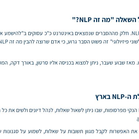
להרבה מאוד אנשים אין הסבר טוב כששואלים אותם מה זה NLP. חלק מההסברים שנמצאים באינט
. מאז שבוע שעבר, ניתן למצוא בכניסה אליו סרטון, באורך דקה, המ
לא משנה אם כבר למדת NLP או לא, בנינו עבורך פורום NLP הנקי מפרסומות, שבו ניתן לשאול שאלות
.