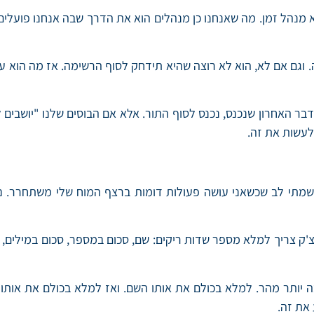
א מנהל זמן. מה שאנחנו כן מנהלים הוא את הדרך שבה אנחנו פועלים
. וגם אם לא, הוא לא רוצה שהיא תידחק לסוף הרשימה. אז מה הוא ע
דבר האחרון שנכנס, נכנס לסוף התור. אלא אם הבוסים שלנו "יושבים
לעשות את זה.
שמתי לב שכשאני עושה פעולות דומות ברצף המוח שלי משתחרר. נכנ
עט התאריך. במילוי צ'ק צריך למלא מספר שדות ריקים: שם, סכום במספר, סכום
ת זה, אפשר למלא את אותם 12 צ'קים הרבה יותר מהר. למלא בכולם את אותו השם. ואז למ
את זה.