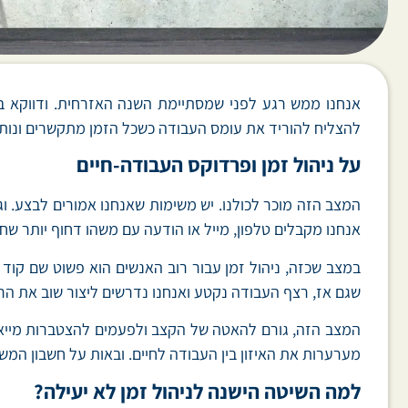
אנחנו ממש רגע לפני שמסתיימת השנה האזרחית. ודווקא בש
להצליח להוריד את עומס העבודה כשכל הזמן מתקשרים ונותנ
על ניהול זמן ופרדוקס העבודה-חיים
המצב הזה מוכר לכולנו. יש משימות שאנחנו אמורים לבצע. וג
אנחנו מקבלים טלפון, מייל או הודעה עם משהו דחוף יותר שחי
במצב שכזה, ניהול זמן עבור רוב האנשים הוא פשוט שם קוד
שגם אז, רצף העבודה נקטע ואנחנו נדרשים ליצור שוב את הרי
המצב הזה, גורם להאטה של הקצב ולפעמים להצטברות מייאש
מערערות את האיזון בין העבודה לחיים. ובאות על חשבון המש
למה השיטה הישנה לניהול זמן לא יעילה?