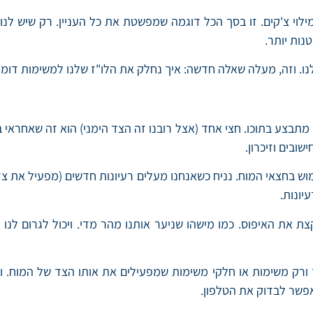
ו מילוי צ'קים. זו בסך הכל דוגמה שמפשטת את כל העניין. רק שיש ל
ות יותר.
מעלה שאלה חדשה: איך נחלק את הלו"ז שלנו למשימות דומות? או, אז בשביל זה י
מתבצע בתוכו. חצי אחד (אצל רובנו זה הצד הימני) הוא זה שאחראי בר
שובים וזיכרון.
ש בחצאי המוח. נניח כשאנחנו מעלים רעיונות חדשים (מפעיל את צד
יונות.
ת את האיפוס. כמו מישהו שניער אותנו מהר מדי. ויכול לגרום לנו
ך ורק משימות או חלקי משימות שמפעילים את אותו הצד של המוח. ו
 אפשר לבדוק את הטלפון.